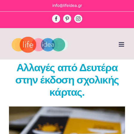
Skip
info@lifeidea.gr
to
Facebook
Pinterest
Instagram
content
Αλλαγές από Δευτέρα
στην έκδοση σχολικής
κάρτας.