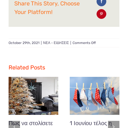
Share This Story, Choose
Your Platform!
on
October 29th, 2021
|
ΝΕΑ - ΕΙΔΗΣΕΙΣ
|
Comments Off
Αλλαγές
από
Δευτέρα
στην
Related Posts
έκδοση
σχολικής
κάρτας.
Πως να στολίσετε
1 Ιουνίου τέλος η