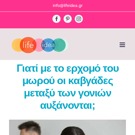
Skip
info@lifeidea.gr
to
Facebook
Pinterest
Instagram
content
Γιατί με το ερχομό του
μωρού οι καβγάδες
μεταξύ των γονιών
αυξάνονται;