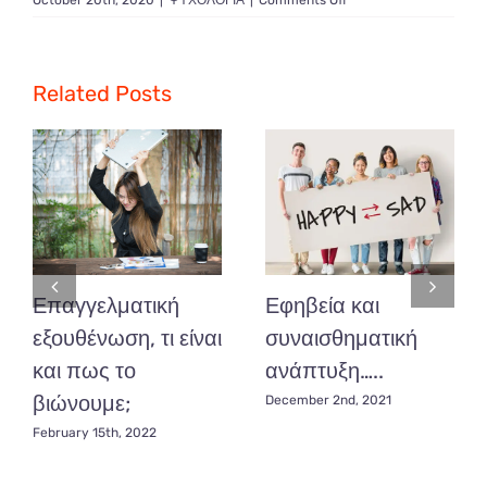
October 20th, 2020
|
ΨΥΧΟΛΟΓΙΑ
|
Comments Off
Γιατί
με
το
ερχομό
Related Posts
του
μωρού
οι
καβγάδες
μεταξύ
των
γονιών
αυξάνονται;
Επαγγελματική
Εφηβεία και
εξουθένωση, τι είναι
συναισθηματική
και πως το
ανάπτυξη…..
βιώνουμε;
December 2nd, 2021
February 15th, 2022