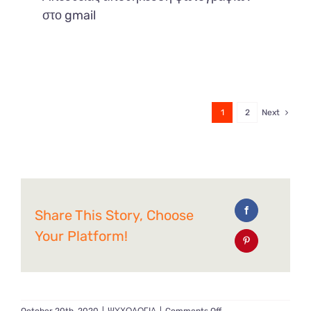
στο gmail
1
2
Next
Share This Story, Choose
Your Platform!
on