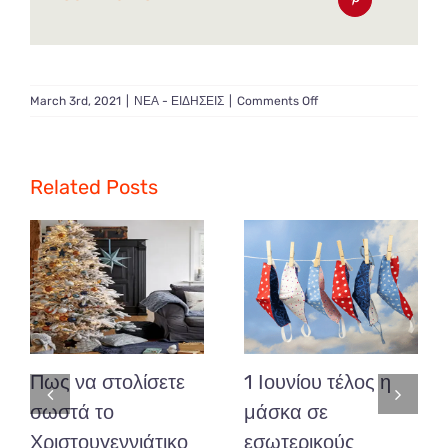
on
March 3rd, 2021
|
ΝΕΑ - ΕΙΔΗΣΕΙΣ
|
Comments Off
Κωδικός
2
&
3
Related Posts
για
μετακινήσεις
εντός
του
δήμου
ή
μέχρι
2
χιλιόμετρα…..τι
Πως να στολίσετε
1 Ιουνίου τέλος η
αλλάζει
από
σωστά το
μάσκα σε
αύριο;
Χριστουγεννιάτικο
εσωτερικούς