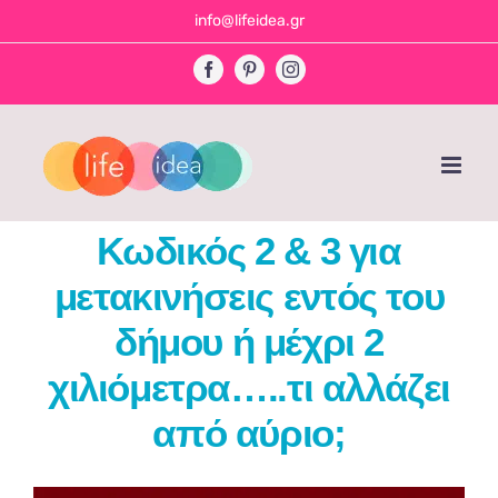
Skip
info@lifeidea.gr
to
Facebook
Pinterest
Instagram
content
Κωδικός 2 & 3 για
μετακινήσεις εντός του
δήμου ή μέχρι 2
χιλιόμετρα…..τι αλλάζει
από αύριο;