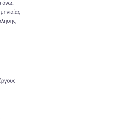
ι άνω.
 μηνιαίας
χόλησης
νέργους