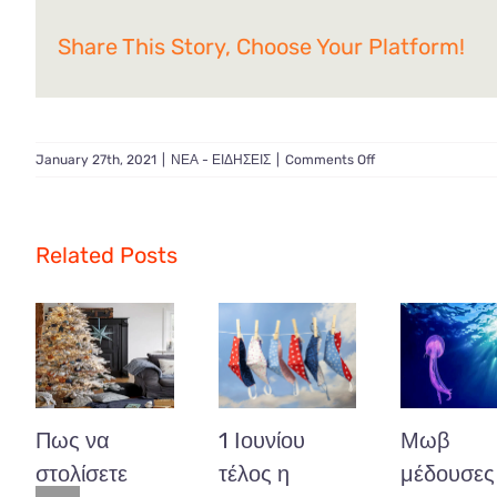
Share This Story, Choose Your Platform!
on
January 27th, 2021
|
ΝΕΑ - ΕΙΔΗΣΕΙΣ
|
Comments Off
Ξεκινούνε
οι
αιτήσεις
7.000
Related Posts
νέων
θέσεων
εργασίας
επιδότησης
του
ΟΑΕΔ
.
Πως να
1 Ιουνίου
Μωβ
στολίσετε
τέλος η
μέδουσες 