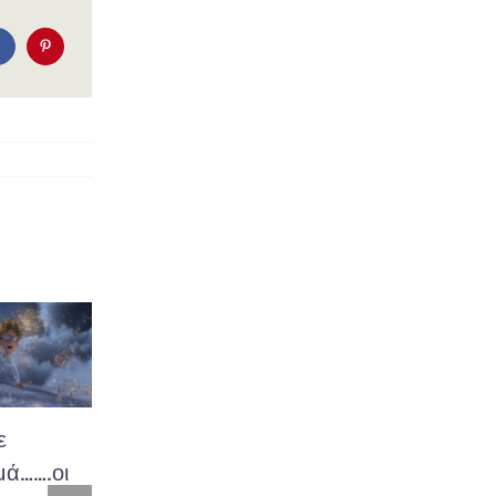
ε
Αλλαγές από
Προστασία
μά…….οι
Δευτέρα στην
από τον