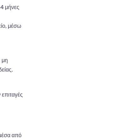
 4 μήνες
ίο, μέσω
 μη
δείας.
 επιταγές
μέσα από