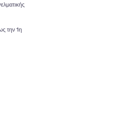
γελματικής
ως την 1η