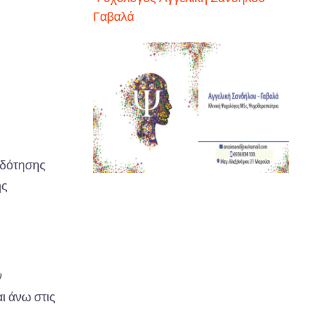
Γαβαλά
ιδότησης
ής
ν
ι άνω στις