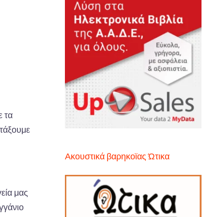
ε τα
ντάξουμε
Ακουστικά βαρηκοϊας Ώτικα
γεία μας
γγάνιο