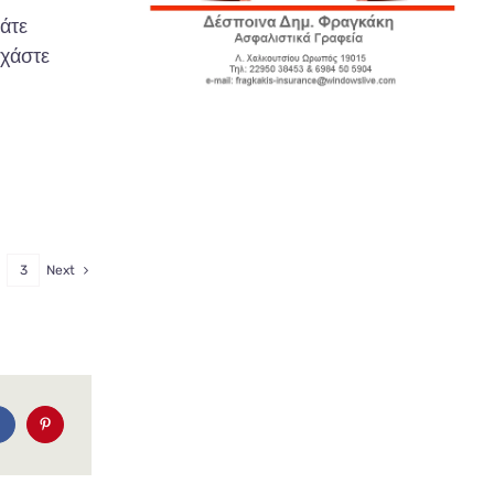
άτε
 χάστε
3
Next