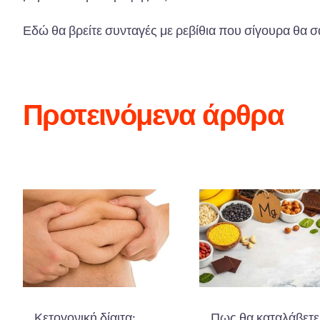
Εδώ θα βρείτε συνταγές με ρεβίθια που σίγουρα θα σ
Προτεινόμενα άρθρα
Κετογονική δίαιτα:
Πως θα καταλάβετε