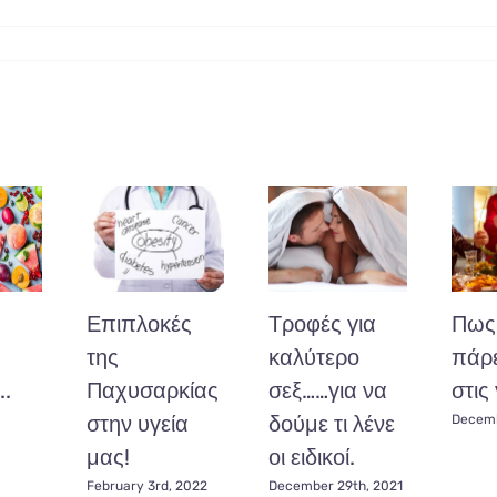
Επιπλοκές
Τροφές για
Πως 
της
καλύτερο
πάρε
..
Παχυσαρκίας
σεξ……για να
στις 
στην υγεία
δούμε τι λένε
Decemb
μας!
οι ειδικοί.
February 3rd, 2022
December 29th, 2021