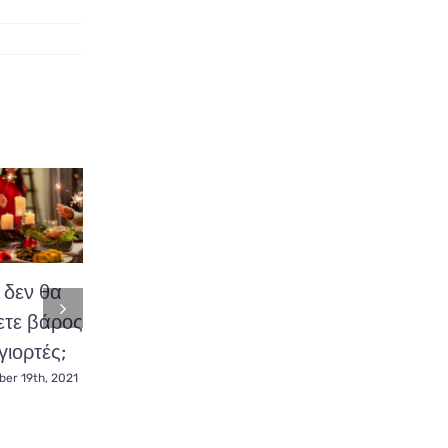
δεν θα
Διατροφή με
Χοληστερίνη,
τε βάρος
αντιφλεγμονώδη
καταπολεμήστε
γιορτές;
δράση.
την
ακολουθώντας
er 19th, 2021
November 23rd, 2021
Κετογονική
Δίαιτα.