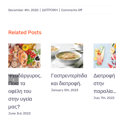
on
December 4th, 2020
|
ΔΙΑΤΡΟΦΗ
|
Comments Off
Ρεβίθια
σύμμαχος
υγείας…..
Related Posts
Ψευδάργυρος.
Γαστρεντερίτιδα
Διατροφή
Ποια τα
και διατροφή.
στην
οφέλη του
παραλία…
January 5th, 2023
στην υγεία
July 7th, 2022
μας?
June 3rd, 2023