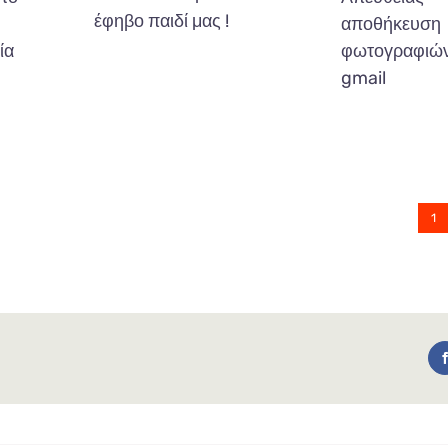
έφηβο παιδί μας !
αποθήκευση
ία
φωτογραφιών
gmail
1