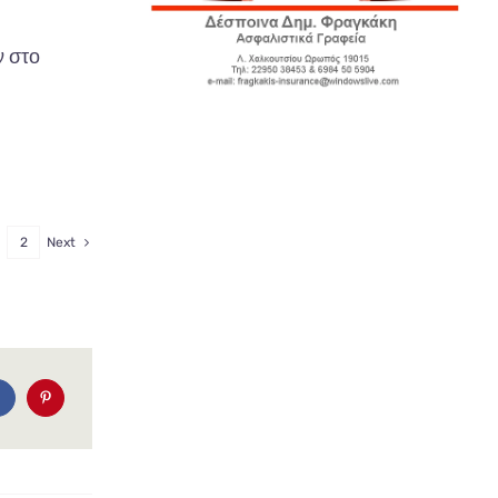
 στο
2
Next