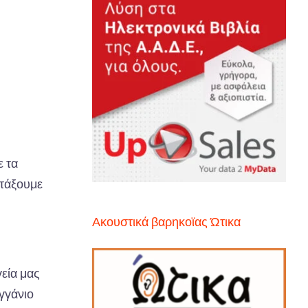
ε τα
ντάξουμε
Ακουστικά βαρηκοϊας Ώτικα
γεία μας
γγάνιο