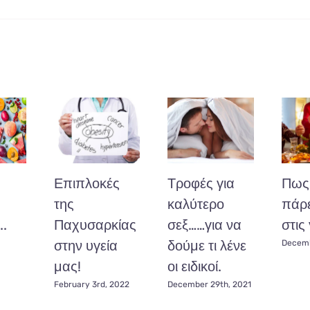
Επιπλοκές
Τροφές για
Πως 
της
καλύτερο
πάρε
..
Παχυσαρκίας
σεξ……για να
στις 
στην υγεία
δούμε τι λένε
Decemb
μας!
οι ειδικοί.
February 3rd, 2022
December 29th, 2021