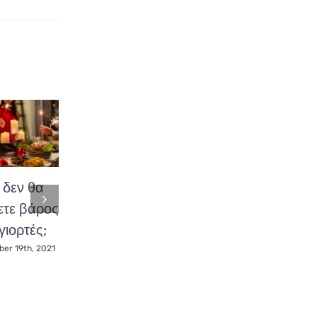
δεν θα
Διατροφή με
Χοληστερίνη,
τε βάρος
αντιφλεγμονώδη
καταπολεμήστε
γιορτές;
δράση.
την
ακολουθώντας
er 19th, 2021
November 23rd, 2021
Κετογονική
Δίαιτα.
November 22nd, 2021