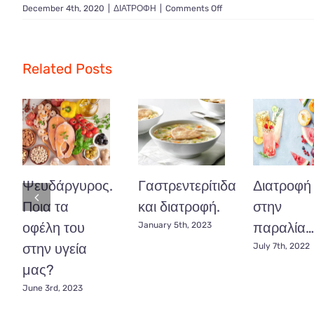
on
December 4th, 2020
|
ΔΙΑΤΡΟΦΗ
|
Comments Off
Ρεβίθια
σύμμαχος
υγείας…..
Related Posts
Ψευδάργυρος.
Γαστρεντερίτιδα
Διατροφή
Ποια τα
και διατροφή.
στην
οφέλη του
παραλία…
January 5th, 2023
στην υγεία
July 7th, 2022
μας?
June 3rd, 2023