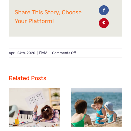
Share This Story, Choose
Your Platform!
on
April 24th, 2020
|
ΠΑΙΔΙ
|
Comments Off
Αλλεργίες
και
παιδί
:
Related Posts
πως
αντιμετωπίζονται
και
ποιές
οι
πιo
κοινές;