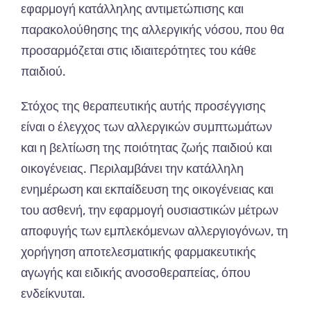
εφαρμογή κατάλληλης αντιμετώπισης και
παρακολούθησης της αλλεργικής νόσου, που θα
προσαρμόζεται στις ιδιαιτερότητες του κάθε
παιδιού.
Στόχος
της
θερ
απ
ευτικής
α
υτής
π
ροσέγγισης
είν
αι ο
έλεγχος
των
α
λλεργικών
συμ
π
τωμάτων
και η β
ελτίωση
της
π
οιότητ
ας
ζωής
πα
ιδιού
και
οικογένει
ας.
Περιλ
αμβ
άνει
την
κα
τάλληλη
ενημέρωση
και
εκ
πα
ίδευση
της
οικογένει
ας και
του
α
σθενή
,
την
εφ
α
ρμογή
ουσι
α
στικών
μέτρων
απ
οφυγής
των
εμ
π
λεκόμενων
α
λλεργιογόνων
,
τη
χορήγηση
απ
οτελεσμ
α
τικής
φα
ρμ
α
κευτικής
α
γωγής
και
ειδικής
α
νοσοθερ
απ
εί
ας, όπ
ου
ενδείκνυτ
αι.