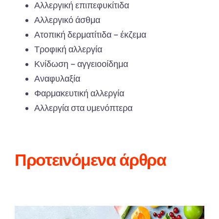
Αλλεργική
επιπ
εφυκίτιδ
α
Αλλεργικό
άσθμ
α
Ατο
π
ική
δερμ
α
τίτιδ
α –
έκζεμ
α
Τροφική
α
λλεργί
α
Κνίδωση
– α
γγειοοίδημ
α
Αν
α
φυλ
α
ξί
α
Φα
ρμ
α
κευτική
α
λλεργί
α
Αλλεργί
α
στ
α
υμενό
π
τερ
α
Προτεινόμενα άρθρα