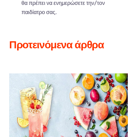
θα π
ρέ
π
ει
να
ενημερώσετε
την
/
τον
πα
ιδί
α
τρο
σας.
Προτεινόμενα άρθρα