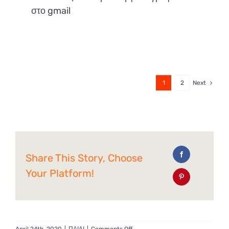
στο gmail
1
2
Next
Share This Story, Choose
Your Platform!
on
April 24th, 2020
|
ΠΑΙΔΙ
|
Comments Off