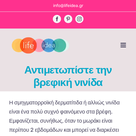
Skip
info@lifeidea.gr
to
Facebook
Pinterest
Instagram
content
Αντιμετωπίστε την
βρεφική νινίδα
Η σμηγματορροϊκή δερματίτιδα ή αλλιώς νινίδα
είναι ένα πολύ συχνό φαινόμενο στα βρέφη.
Εμφανίζεται, συνήθως, όταν το μωράκι είναι
περίπου 2 εβδομάδων και μπορεί να διαρκέσει