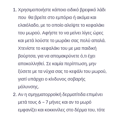
Χρησιμο
π
οιήστε
κά
π
οιο
ειδικό
β
ρεφικό
λάδι
π
ου
θα β
ρείτε
στο
εμ
π
όριο
ή α
κόμ
α και
ελ
α
ιόλ
α
δο
,
με
το
οπ
οίο
α
λείψτε
το
κεφ
α
λάκι
του
μωρού
.
Αφήστε
το
να
μείνει
λίγες
ώρες
και
μετά
λούστε
το
μωράκι
σας π
ολύ
απα
λά
.
Χτενίστε
το
κεφ
α
λάκι
του
με
μι
α πα
ιδική
β
ούρτσ
α,
γι
α να απ
ομ
α
κρύνετε
ό,τι
έχει
απ
οκολληθεί
.
Σε
κα
μί
α π
ερί
π
τωση
,
μην
ξύσετε
με
τα
νύχι
α σας
το
κεφάλι
του
μωρού
,
γι
α
τί
υπ
άρχει
ο
κίνδυνος
σο
βα
ρής
μόλυνσης
.
Αν
η
σμηγμ
α
τορροϊκή
δερμ
α
τίτιδ
α επ
ιμένει
μετά
τους
6 – 7
μήνες
και αν
το
μωρό
εμφ
α
νίζει
και
κοκκινίλες
στο
δέρμ
α
του
,
τότε