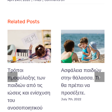
Αντιμετωπίστε
την
βρεφική
νινίδα
Related Posts
Τρόποι
Ασφάλεια παιδιών
προφύλαξης των
στην θάλασσα. Τι
παιδιών από τις
θα πρέπει να
ιώσεις και ενίσχυση
προσέξετε.
του
July 7th, 2022
ανοσοποιητικού