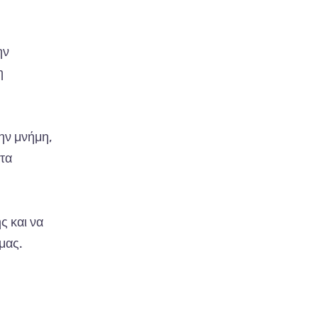
ην
η
ην μνήμη,
 τα
ς και να
μας.