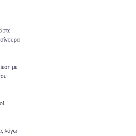
μάστε
ι σίγουρα
ίεση με
του
οί.
ας λόγω