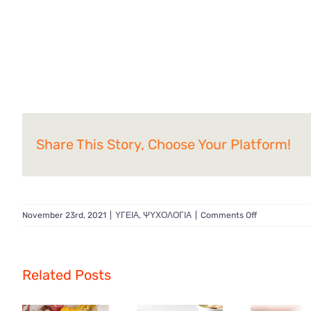
Share This Story, Choose Your Platform!
on
November 23rd, 2021
|
ΥΓΕΙΑ
,
ΨΥΧΟΛΟΓΙΑ
|
Comments Off
Λόγοι
απώλειας
της
μνήμης…..
Related Posts