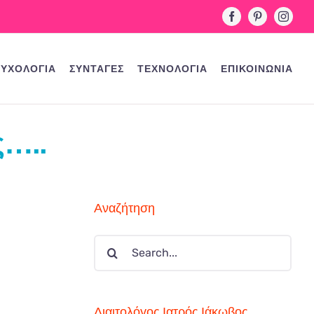
Facebook
Pinterest
Instag
ΥΧΟΛΟΓΙΑ
ΣΥΝΤΑΓΕΣ
ΤΕΧΝΟΛΟΓΙΑ
ΕΠΙΚΟΙΝΩΝΙΑ
ς…..
Αναζήτηση
Search
for:
Διαιτολόγος Ιατρός Ιάκωβος