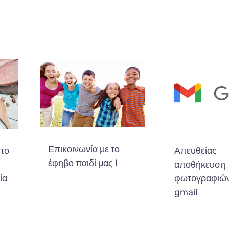
Επικοινωνία με το
στο
Απευθείας
έφηβο παιδί μας !
αποθήκευση
ία
φωτογραφιών
gmail