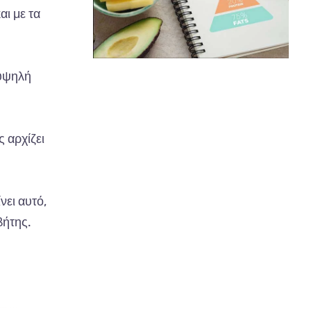
αι με τα
 υψηλή
 αρχίζει
νει αυτό,
βήτης.