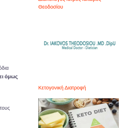
Θεοδοσίου
όδια
νει όμως
Κετογονική Διατροφή
 τους