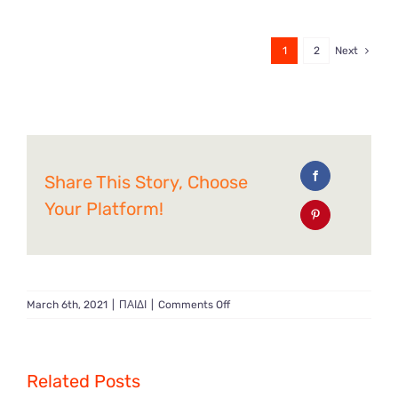
1
2
Next
Share This Story, Choose
Your Platform!
on
March 6th, 2021
|
ΠΑΙΔΙ
|
Comments Off
Απόκριες
και
καραντίνα
;
Related Posts
Τρόποι