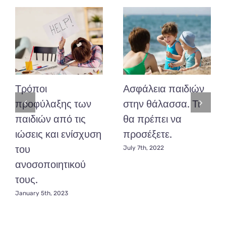
να
διασκεδάσετε
με
τα
παιδιά
σας
και
να
Τρόποι
Ασφάλεια παιδιών
χαρούν
αυτές
προφύλαξης των
στην θάλασσα. Τι
τις
παιδιών από τις
θα πρέπει να
μέρες.
ιώσεις και ενίσχυση
προσέξετε.
του
July 7th, 2022
ανοσοποιητικού
τους.
January 5th, 2023