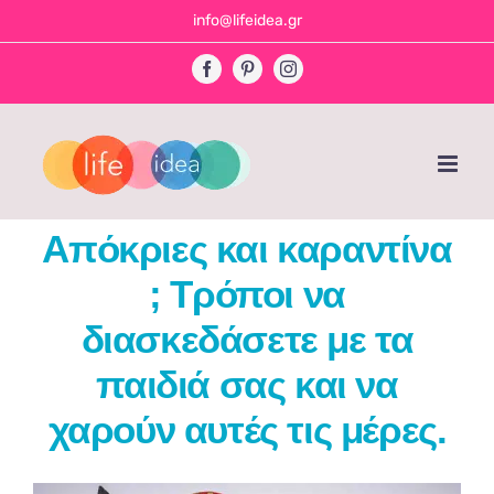
Skip
info@lifeidea.gr
to
Facebook
Pinterest
Instagram
content
Απόκριες και καραντίνα
; Τρόποι να
διασκεδάσετε με τα
παιδιά σας και να
χαρούν αυτές τις μέρες.