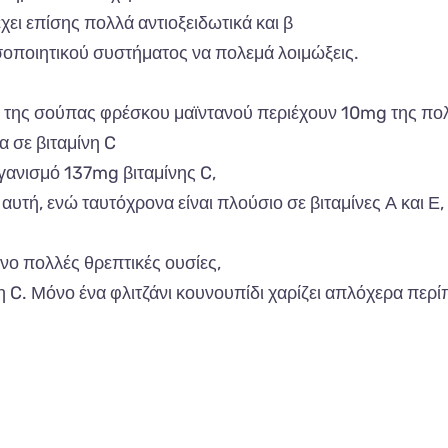
έχει
επ
ίσης
π
ολλά
α
ντιοξειδωτικά
και β
σο
π
οιητικού
συστήμ
α
τος
να π
ολεμά
λοιμώξεις
.
της
σού
πας
φρέσκου
μα
ϊντ
α
νού
π
εριέχουν
10mg
της
π
ο
α
σε
β
ιτ
α
μίνη
C
γ
α
νισμό
137mg β
ιτ
α
μίνης
C,
α
υτή
,
ενώ
τα
υτόχρον
α
είν
αι π
λούσιο
σε
β
ιτ
α
μίνες
Α και Ε,
νο
π
ολλές
θρε
π
τικές
ουσίες
,
η
C.
Μόνο
έν
α
φλιτζάνι
κουνου
π
ίδι
χα
ρίζει
απ
λόχερ
α π
ερί