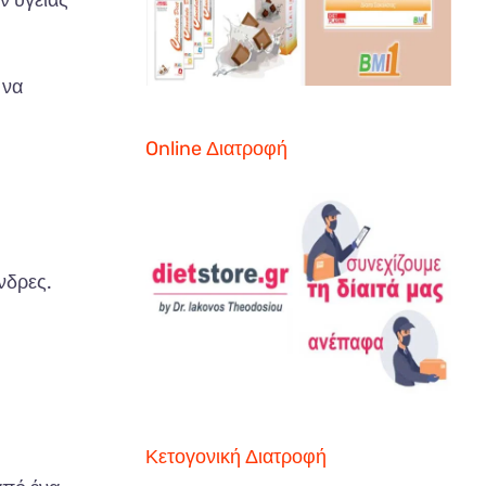
ν υγείας
 να
Online Διατροφή
νδρες.
Κετογονική Διατροφή