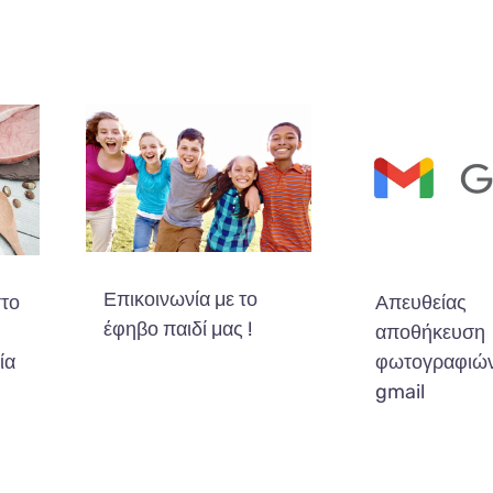
Επικοινωνία με το
στο
Απευθείας
έφηβο παιδί μας !
αποθήκευση
ία
φωτογραφιών
gmail