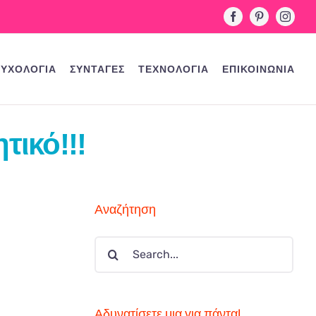
Facebook
Pinterest
Instag
ΥΧΟΛΟΓΙΑ
ΣΥΝΤΑΓΕΣ
ΤΕΧΝΟΛΟΓΙΑ
ΕΠΙΚΟΙΝΩΝΙΑ
τικό!!!
Αναζήτηση
Search
for:
Αδυνατίσετε μια για πάντα!