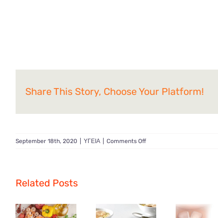
Share This Story, Choose Your Platform!
on
September 18th, 2020
|
ΥΓΕΙΑ
|
Comments Off
Βιταμίνη
C
για
γερό
Related Posts
ανοσοποιητικό!!!