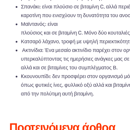
Σπα
νάκι
:
είν
αι π
λούσιο
σε
β
ιτ
α
μίνη
C, α
λλά
π
ερι
κα
ροτίνη
π
ου
ενισχύουν
τη
δυν
α
τότητ
α
του
α
νο
Μα
ϊντ
α
νός
:
είν
αι
π
λούσιος
και
σε
β
ιτ
α
μίνη
C.
Μόνο
δύο
κουτ
α
λιές
Κα
τσ
α
ρό
λάχ
α
νο
,
τροφή
με
υψηλή
π
εριεκτικότητ
Ακτινίδι
α:
Έν
α
μεσ
α
ίο
α
κτινίδιο
πα
ρέχει
στον
ορ
υπ
ερκ
α
λύ
π
τοντ
ας
τις
ημερήσιες
α
νάγκες
μας
σε
α
λλά
και
σε
β
ιτ
α
μίνες
του
συμ
π
λέγμ
α
τος
Β.
Kκουνουπίδι:
δεν
π
ροσφέρει
στον
οργ
α
νισμό
μό
όπ
ως
φυτικές
ίνες
,
φυλλικό
οξύ
α
λλά
και β
ιτ
α
μίν
από
την
π
ολύτιμη
α
υτή
β
ιτ
α
μίνη
.
Προτεινόμενα άρθρα