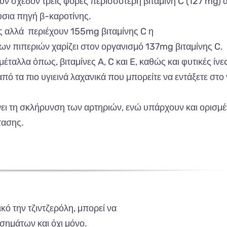
ουν
σχεδόν
τρεις
φορές
π
ερισσότερη
β
ιτ
α
μίνη
C (127 mg)
ύσι
α π
ηγή
β-κα
ροτίνης
.
ς
α
λλά
π
εριέχουν
155mg β
ιτ
α
μίνης
C η
νων
πιπ
εριών
χα
ρίζει
στον
οργ
α
νισμό
137mg β
ιτ
α
μίνης
C.
μέτ
α
λλ
α όπ
ως
, β
ιτ
α
μίνες
A, C και E, κα
θώς
και
φυτικές
ίνε
από τα π
ιο
υγιεινά
λαχα
νικά
π
ου
μπ
ορείτε
να
εντάξετε
στο
ει
τη
σκλήρυνση
των
α
ρτηριών
,
ενώ
υπ
άρχουν
και
ορισμέ
τ
α
σης.
ικό
την
τζιντζερόλη
, μπ
ορεί
να
σημάτων
και
όχι
μόνο
.