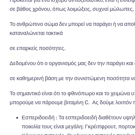
Πρόκειται για ένα ισχυρό αντιοξειδωτικό, ενώ η έλλ
σε βάθος χρόνου, όπως λοιμώξεις, συχνοί μώλωπες,
Το ανθρώπινο σώμα δεν μπορεί να παράγει ή να αποθηκ
καταναλώνεται τακτικά
σε επαρκείς ποσότητες.
Δεδομένου ότι ο οργανισμός μας δεν την παράγει και
σε καθημερινή βάση με την συνιστώμενη ποσότητα να ο
Το
σημ
α
ντικό
είν
αι
ότι
το
φθινό
π
ωρο
και
το
χειμών
α υ
μπ
ορούμε
να π
άρουμε
β
ιτ
α
μίνη
C.
Ας
δούμε
λοι
π
όν
π
Εσ
π
εριδοειδή
: Τα
εσ
π
εριδοειδή
δι
α
θέτουν
υψη
π
οικιλί
α
τους
είν
αι
μεγάλη
:
Γκρέι
π
φρουτ
, π
ορτοκ