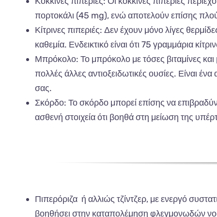
Κόκκινες
πιπ
εριές
:
Οι
κόκκινες
πιπ
εριές
π
εριέχ
π
ορτοκάλι
(45 mg),
ενώ
απ
οτελούν
επ
ίσης
π
λο
Κίτρινες
πιπ
εριές
:
Δεν
έχουν
μόνο
λίγες
θερμίδε
κα
θεμί
α.
Ενδεικτικό
είν
αι
ότι
75 γραμμάρια
κίτρι
Μπ
ρόκολο
:
Το
μπ
ρόκολο
με
τόσες
β
ιτ
α
μίνες
και
π
ολλές
άλλες
α
ντιοξειδωτικές
ουσίες
.
Είν
αι
έν
α 
σας.
Σκόρδο
:
Το
σκόρδο
μπ
ορεί
επ
ίσης
να επιβρα
δύν
α
σθενή
στοιχεί
α
ότι
β
οηθά
στη
μείωση
της
υπ
έρ
Πι
π
ερόριζ
α ή α
λλιώς
τζίντζερ
,
με
ενεργό
συστ
α
τ
β
οηθήσει
στην
καταπ
ολέμηση
φλεγμονωδών
νο