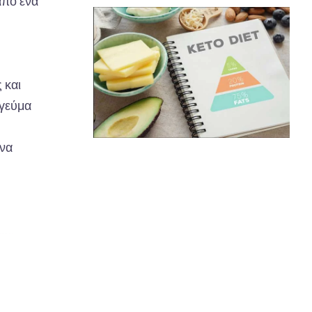
 από
έν
α
ς
και
γεύμ
α
ν
α