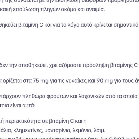
ειψή της συνδέεται με την εκδήλωση διαφόρων προβλημάτω
 κακή επούλωση πληγών ακόμα και αναιμία.
εύει βιταμίνη C και για το λόγο αυτό κρίνεται σημαντικό
 δεν την αποθηκεύει, χρειαζόμαστε πρόσληψη βιταμίνης C
ρίζεται στα 75 mg για τις γυναίκες και 90 mg για τους ά
π
άρχουν
π
ληθώρ
α
φρούτων
και λαχα
νικών
από τα οπ
οί
α
οια
είν
αι αυτά:
λή
π
εριεκτικότητ
α
σε
β
ιτ
α
μίνη
C και η
άλι
α,
κλημεντίνες
, μα
ντ
α
ρίνι
α,
λεμόνι
α,
λάιμ
.