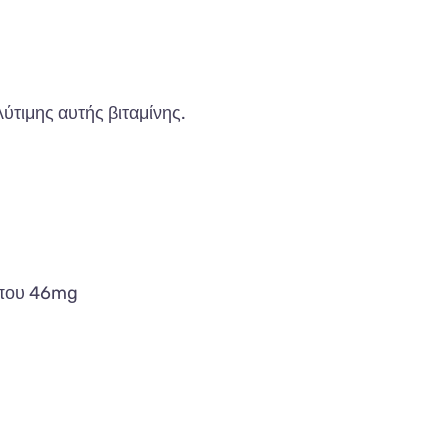
λύτιμης
α
υτής
βιταμίνης.
π
ου
46mg