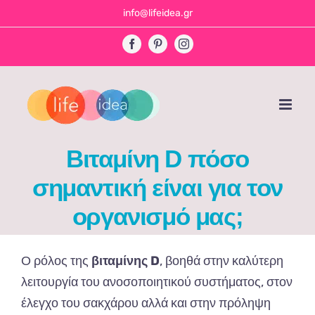
Skip
info@lifeidea.gr
to
Facebook
Pinterest
Instagram
content
Βιταμίνη D πόσο
σημαντική είναι για τον
οργανισμό μας;
Ο ρόλος της
βιταμίνης D
, βοηθά στην καλύτερη
λειτουργία του ανοσοποιητικού συστήματος, στον
έλεγχο του σακχάρου αλλά και στην πρόληψη