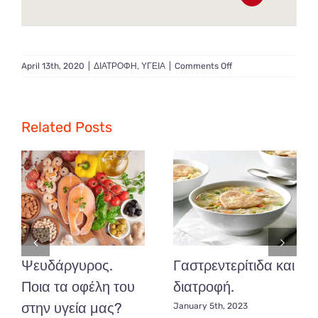
on
April 13th, 2020
|
ΔΙΑΤΡΟΦΗ
,
ΥΓΕΙΑ
|
Comments Off
Βιταμίνη
D
πόσο
σημαντική
Related Posts
είναι
για
τον
οργανισμό
μας;
Ψευδάργυρος.
Γαστρεντερίτιδα και
Ποια τα οφέλη του
διατροφή.
στην υγεία μας?
January 5th, 2023