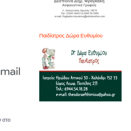
Παιδίατρος Δώρα Ευθυμίου
 στο