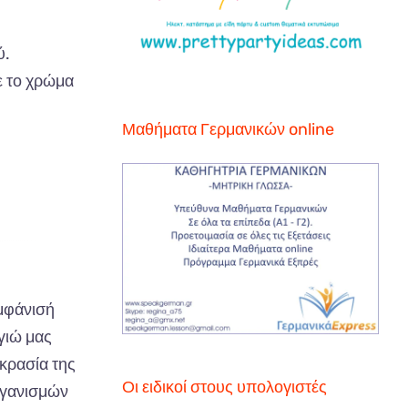
ύ.
ε το χρώμα
Μαθήματα Γερμανικών online
μφάνισή
γιώ μας
κρασία της
Οι ειδικοί στους υπολογιστές
ργανισμών