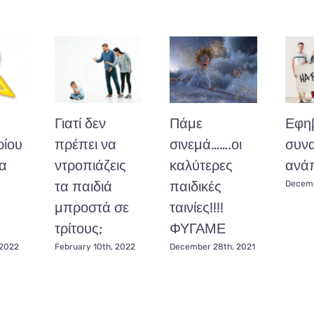
Γιατί δεν
Πάμε
Εφηβ
ίου
πρέπει να
σινεμά…….οι
συνα
α
ντροπιάζεις
καλύτερες
ανάπ
τα παιδιά
παιδικές
Decemb
μπροστά σε
ταινίες!!!!
τρίτους;
ΦΥΓΑΜΕ
 2022
February 10th, 2022
December 28th, 2021