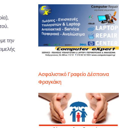
ία),
τού.
με την
πιμελής
Ασφαλιστικό Γραφείο Δέσποινα
Φραγκάκη