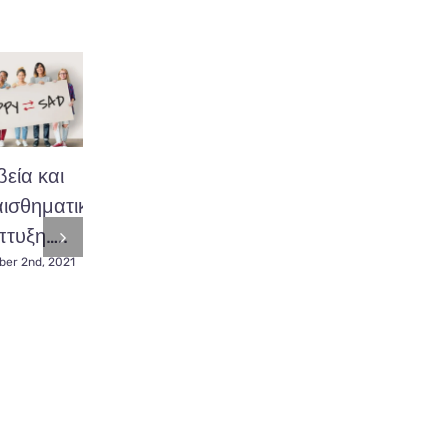
εία και
Εφηβεία,
Επικοινωνία
ισθηματική
σωματικές
με το έφηβο
τυξη…..
αλλαγές και
παιδί μας !
σεξουαλικότητα.
er 2nd, 2021
November 22nd, 2021
December 2nd, 2021