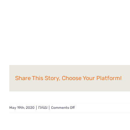
Share This Story, Choose Your Platform!
on
May 19th, 2020
|
ΠΑΙΔΙ
|
Comments Off
Καλοκαίρι:
Προσοχή
στην