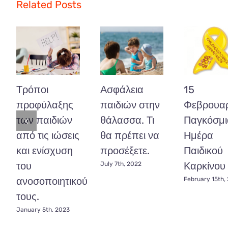
άμμο!
Related Posts
Πως
θα
προστατέψετε
τα
παιδιά!
Τρόποι
Ασφάλεια
15
προφύλαξης
παιδιών στην
Φεβρουαρ
των παιδιών
θάλασσα. Τι
Παγκόσμι
από τις ιώσεις
θα πρέπει να
Ημέρα
και ενίσχυση
προσέξετε.
Παιδικού
του
Καρκίνου
July 7th, 2022
ανοσοποιητικού
February 15th,
τους.
January 5th, 2023