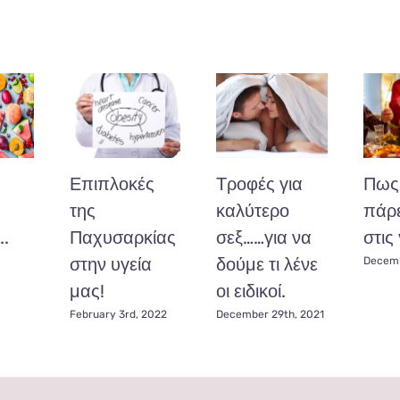
Επιπλοκές
Τροφές για
Πως 
της
καλύτερο
πάρε
..
Παχυσαρκίας
σεξ……για να
στις 
στην υγεία
δούμε τι λένε
Decemb
μας!
οι ειδικοί.
February 3rd, 2022
December 29th, 2021