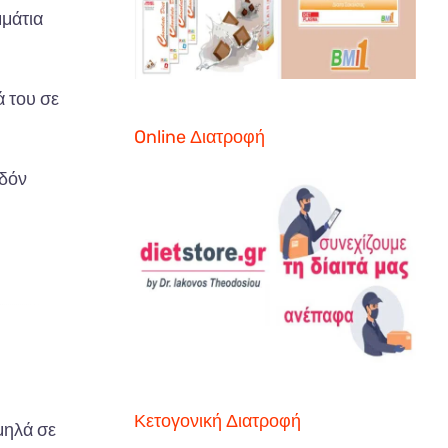
μμάτια
ά του σε
Online Διατροφή
εδόν
Κετογονική Διατροφή
μηλά σε