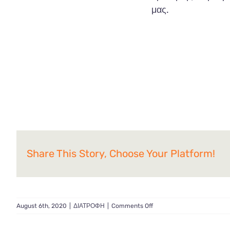
μας.
Share This Story, Choose Your Platform!
on
August 6th, 2020
|
ΔΙΑΤΡΟΦΗ
|
Comments Off
Καλοκαίρι
χωρίς