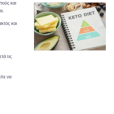
πούς και
α.
ακτος και
τά τις
ίτε να