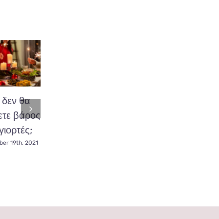
δεν θα
Διατροφή με
Χοληστερίνη,
τε βάρος
αντιφλεγμονώδη
καταπολεμήστε
γιορτές;
δράση.
την
ακολουθώντας
er 19th, 2021
November 23rd, 2021
Κετογονική
Δίαιτα.
November 22nd, 2021