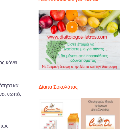
ος κάνει
ότητα και
Δίαιτα Σοκολάτας
νο, νωπό,
όπως