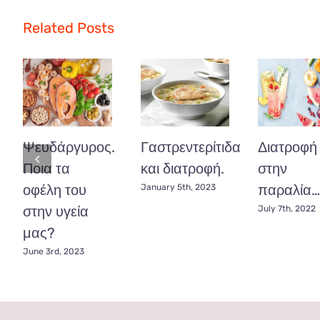
παγωτό
γίνετε;
Related Posts
Ψευδάργυρος.
Γαστρεντερίτιδα
Διατροφή
Ποια τα
και διατροφή.
στην
οφέλη του
παραλία…
January 5th, 2023
στην υγεία
July 7th, 2022
μας?
June 3rd, 2023