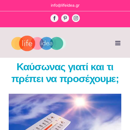
Skip
info@lifeidea.gr
to
Facebook
Pinterest
Instagram
content
Καύσωνας γιατί και τι
πρέπει να προσέχουμε;