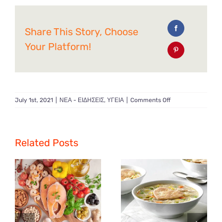
Share This Story, Choose
Your Platform!
on
July 1st, 2021
|
ΝΕΑ - ΕΙΔΗΣΕΙΣ
,
ΥΓΕΙΑ
|
Comments Off
Καύσωνας
γιατί
και
τι
Related Posts
πρέπει
να
προσέχουμε;