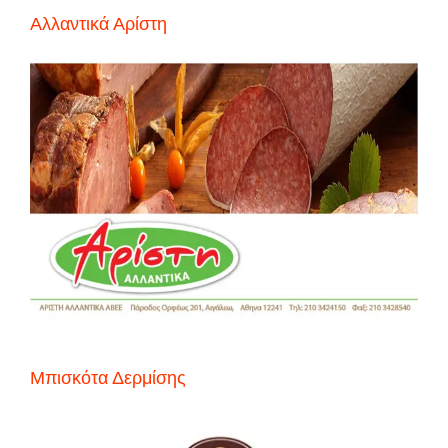
Αλλαντικά Αρίστη
Μπισκότα Δερμίσης