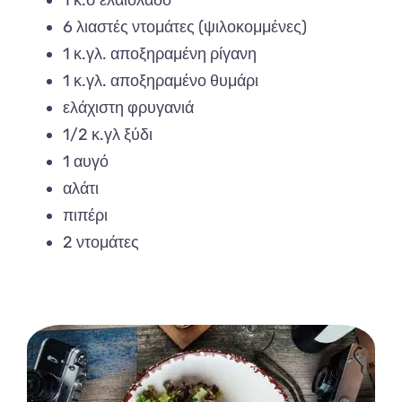
6 λιαστές ντομάτες (ψιλοκομμένες)
1 κ.γλ. αποξηραμένη ρίγανη
1 κ.γλ. αποξηραμένο θυμάρι
ελάχιστη φρυγανιά
1/2 κ.γλ ξύδι
1 αυγό
αλάτι
πιπέρι
2 ντομάτες