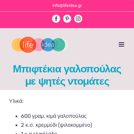
Skip
info@lifeidea.gr
to
Facebook
Pinterest
Instagram
content
Μπιφτέκια γαλοπούλας
με ψητές ντομάτες
Υλικά:
600 γραμ. κιμά γαλοπούλας
2 κ.σ. κρεμμύδι (ψιλοκομμένο)
1 κ.σ ελαιόλαδο