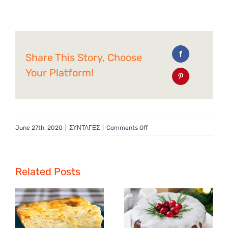
Share This Story, Choose
Your Platform!
on
June 27th, 2020
|
ΣΥΝΤΑΓΕΣ
|
Comments Off
Μπιφτέκια
γαλοπούλας
με
ψητές
Related Posts
ντομάτες