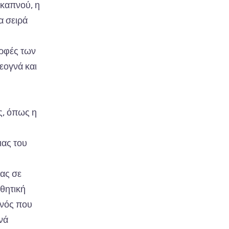
 καπνού, η
α σειρά
ορφές των
εογνά και
ς, όπως η
ιας του
ας σε
σθητική
ονός που
νά