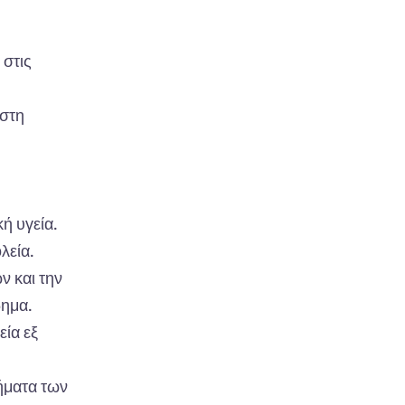
 στις
 στη
ή υγεία.
λεία.
ν και την
δημα.
εία εξ
λήματα των