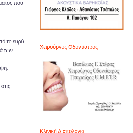
ώματος που
πό το ευρύ
Χειρούργος Οδοντίατρος
ρά των
λψη.
 στις
Κλινική Διαιτολόγια