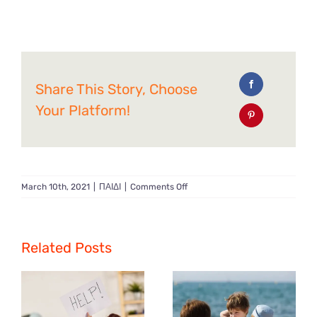
Share This Story, Choose
Your Platform!
on
March 10th, 2021
|
ΠΑΙΔΙ
|
Comments Off
Παιδί
και
αλλεργίες
της
Related Posts
άνοιξης.