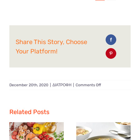
Share This Story, Choose
Your Platform!
on
December 20th, 2020
|
ΔΙΑΤΡΟΦΗ
|
Comments Off
Ποιες
τροφές
θα
σε
Related Posts
βοηθήσουν
να
αποκτήσεις
γραμμωμένο