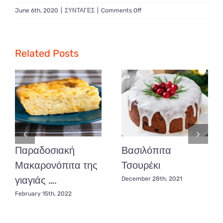
on
June 6th, 2020
|
ΣΥΝΤΑΓΕΣ
|
Comments Off
Πράσινη
σαλάτα
με
χαλούμι
Related Posts
και
παντζάρια
Παραδοσιακή
Βασιλόπιτα
Μακαρονόπιτα της
Τσουρέκι
γιαγιάς ….
December 28th, 2021
February 15th, 2022