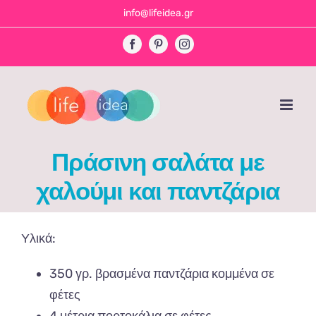
Skip
info@lifeidea.gr
to
Facebook
Pinterest
Instagram
content
Πράσινη σαλάτα με
χαλούμι και παντζάρια
Υλικά:
350 γρ. βρασμένα παντζάρια κομμένα σε
φέτες
4 μέτρια πορτοκάλια σε φέτες