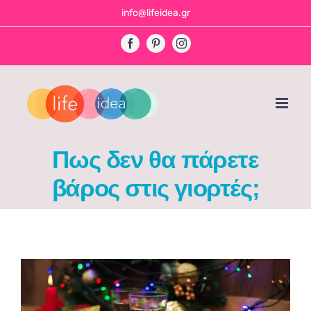
Skip
info@lifeidea.gr
to
Facebook
Pinterest
Instagram
content
Πως δεν θα πάρετε
βάρος στις γιορτές;