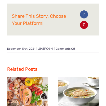
Share This Story, Choose
Your Platform!
on
December 19th, 2021
|
ΔΙΑΤΡΟΦΗ
|
Comments Off
Πως
δεν
θα
πάρετε
Related Posts
βάρος
στις
γιορτές;