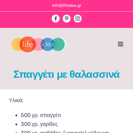
Skip
info@lifeidea.gr
to
Facebook
Pinterest
Instagram
content
Σπαγγέτι με θαλασσινά
Υλικά:
500 γρ. σπαγγέτι
300 γρ. γαρίδες
300 γρ. αχιβάδες, (vongole) μύδια και