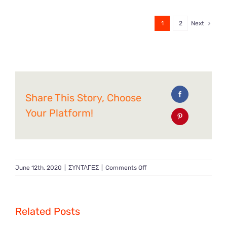
1
2
Next
Share This Story, Choose
Your Platform!
on
June 12th, 2020
|
ΣΥΝΤΑΓΕΣ
|
Comments Off
Σπαγγέτι
με
θαλασσινά
Related Posts