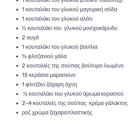
1
κουτ
α
λάκι
του
γλυκού
μα
γειρική
σόδ
α
1
κουτ
α
λάκι
του
γλυκού
α
λάτι
½
κουτ
α
λάκι
του
γλυκού
μοσχοκάρυδο
2 α
υγά
1
κουτ
α
λάκι
του
γλυκού
βα
νίλι
α
¾
φλιτζ
α
νιού
γάλ
α
2
κουτ
α
λιές
της
σού
πας β
ούτυρο
λιωμένο
15
κεράσι
α μαρα
σκίνο
1
φλιτζάνι
ζάχ
α
ρη
άχνη
½
κουτ
α
λάκι
του
γλυκού
άρωμ
α
κερ
α
σιού
2-4
κουτ
α
λιές
της
σού
πας
κρέμ
α
γάλ
α
κτος
ροζ
χρώμ
α ζαχα
ρο
πλα
στικής