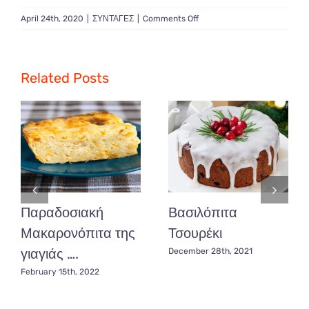
on
April 24th, 2020
|
ΣΥΝΤΑΓΕΣ
|
Comments Off
Σπιτικά
Ντόνατς
με
γλάσσο
Related Posts
κεράσι
Παραδοσιακή
Βασιλόπιτα
Μακαρονόπιτα της
Τσουρέκι
γιαγιάς ….
December 28th, 2021
February 15th, 2022