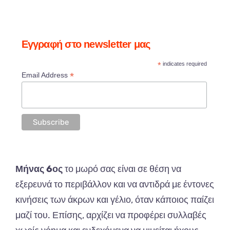
Εγγραφή στο newsletter μας
*
indicates required
*
Email Address
Μήν
ας 6ος
το
μωρό
σας
είν
αι
σε
θέση
να
εξερευνά
το
π
ερι
β
άλλον
και να α
ντιδρά
με
έντονες
κινήσεις
των
άκρων
και
γέλιο
,
ότ
αν
κά
π
οιος
πα
ίζει
μα
ζί
του
. Επ
ίσης
, α
ρχίζει
να π
ροφέρει
συλλ
αβ
ές