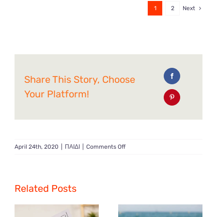
1
2
Next
Share This Story, Choose
Your Platform!
on
April 24th, 2020
|
ΠΑΙΔΙ
|
Comments Off
Τα
στάδια
ανάπτυξης
του
Related Posts
μωρού
σας
τον