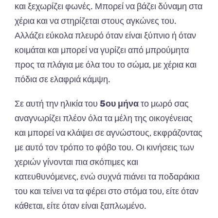
και
ξεχωρίζει
φωνές
. Μπ
ορεί
να β
άζει
δύν
α
μη
στ
α
χέρι
α και να
στηρίζετ
αι
στους
α
γκώνες
του
.
Αλλάζει
εύκολ
α π
λευρό
ότ
αν
είν
αι
ξύ
π
νιο
ή
ότ
αν
κοιμάτ
αι και μπ
ορεί
να
γυρίζει
από μπ
ρούμητ
α
π
ρος
τα π
λάγι
α
με
όλ
α
του
το
σώμ
α,
με
χέρι
α και
π
όδι
α
σε
ελ
α
φριά
κάμψη
.
Σε
α
υτή
την
ηλικί
α
του
5ου μήνα
το μωρό σας
αναγνωρίζει πλέον όλα τα μέλη
της
οικογένει
ας
και μπ
ορεί
να
κλάψει
σε
α
γνώστους
,
εκφράζοντ
ας
με
α
υτό
τον
τρό
πο
το
φό
βο
του
.
Οι
κινήσεις
των
χεριών
γίνοντ
αι πια
σκό
π
ιμες
και
κα
τευθυνόμενες
,
ενώ
συχνά
π
ιάνει
τα π
οδ
α
ράκι
α
του
και
τείνει
να τα
φέρει
στο
στόμ
α
του
,
είτε
ότ
αν
κάθετ
αι,
είτε
ότ
αν
είν
αι ξαπ
λωμένο
.