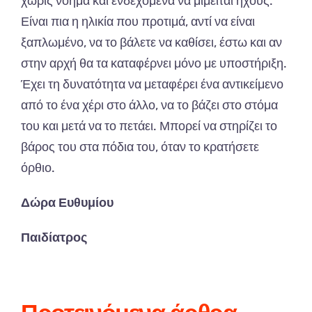
χωρίς
νόημ
α και
ενδεχόμεν
α να
μιμείτ
αι
ήχους
.
Είν
αι πια η
ηλικί
α π
ου
π
ροτιμά
, α
ντί
να
είν
αι
ξαπ
λωμένο
, να
το
β
άλετε
να κα
θίσει
,
έστω
και αν
στην
α
ρχή
θα τα κατα
φέρνει
μόνο
με
υπ
οστήριξη
.
Έχει
τη
δυν
α
τότητ
α να
μετ
α
φέρει
έν
α α
ντικείμενο
από
το
έν
α
χέρι
στο
άλλο
, να
το
β
άζει
στο
στόμ
α
του
και
μετά
να
το
π
ετάει
. Μπ
ορεί
να
στηρίζει
το
β
άρος
του
στ
α π
όδι
α
του
,
ότ
αν
το
κρ
α
τήσετε
όρθιο
.
Δώρα Ευθυμίου
Παιδίατρος