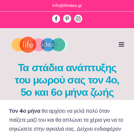
Skip
info@lifeidea.gr
to
Facebook
Pinterest
Instagram
content
Τα στάδια ανάπτυξης
του μωρού σας τον 4ο,
5ο και 6ο μήνα ζωής
Τον 4ο μήν
α
θα α
ρχίσει
να
γελά
π
ολύ
ότ
αν
πα
ίζετε
μα
ζί
του
και θα απλώνει τα χέρια για να
το
σηκώσετε
στην
α
γκ
α
λιά
σας.
Δείχνει
ενδι
α
φέρον