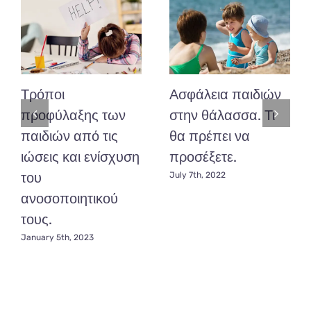
4ο,
5ο
και
6ο
μήνα
ζωής
Τρόποι
Ασφάλεια παιδιών
προφύλαξης των
στην θάλασσα. Τι
παιδιών από τις
θα πρέπει να
ιώσεις και ενίσχυση
προσέξετε.
του
July 7th, 2022
ανοσοποιητικού
τους.
January 5th, 2023