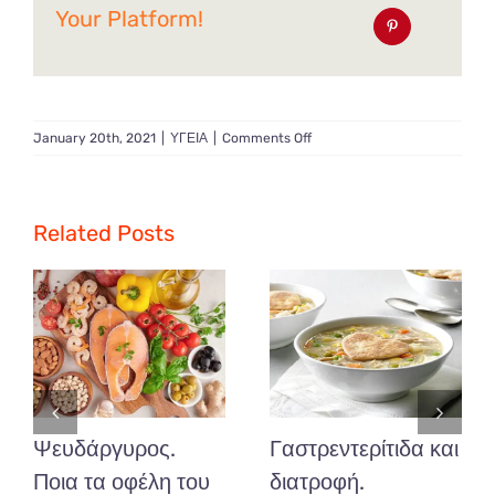
Your Platform!
on
January 20th, 2021
|
ΥΓΕΙΑ
|
Comments Off
Τρέξτε
σωστά!
Τεχνικές
τρεξίματος
Related Posts
από
τον
καθηγητή
φυσικής
αγωγής
Καραμιχάλη
Γιάννη.
Ψευδάργυρος.
Γαστρεντερίτιδα και
Ποια τα οφέλη του
διατροφή.