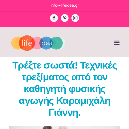
Skip
info@lifeidea.gr
to
Facebook
Pinterest
Instagram
content
Τρέξτε σωστά! Τεχνικές
τρεξίματος από τον
καθηγητή φυσικής
αγωγής Καραμιχάλη
Γιάννη.