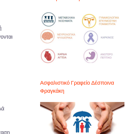
ή
γονται
Ασφαλιστικό Γραφείο Δέσποινα
Φραγκάκη
λά
ταση