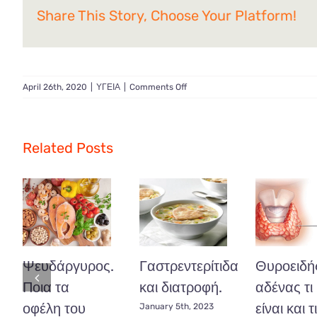
Share This Story, Choose Your Platform!
on
April 26th, 2020
|
ΥΓΕΙΑ
|
Comments Off
Υπέρταση
Related Posts
Ψευδάργυρος.
Γαστρεντερίτιδα
Θυροειδή
Ποια τα
και διατροφή.
αδένας τι
οφέλη του
είναι και τι
January 5th, 2023