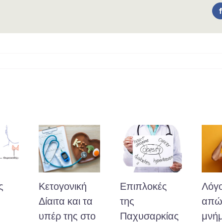
ς
Κετογονική
Επιπλοκές
Λόγο
Δίαιτα και τα
της
απώλ
υπέρ της στο
Παχυσαρκίας
μνήμ