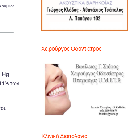
s required
Χειρούργος Οδοντίατρος
m Hg
 14% των
νου
Κλινική Διαιτολόγια