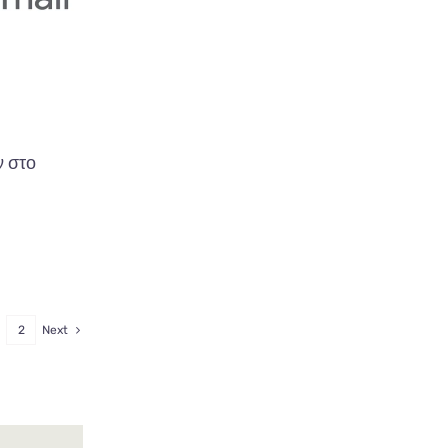
 στο
2
Next