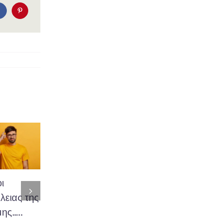
ι
Χοληστερίνη,
Πόνος στον
ειας της
καταπολεμήστε
αυχένα; Που
ης…..
την
οφείλετε;