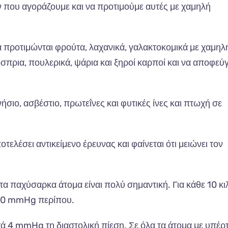
ών που αγοράζουμε και να προτιμούμε αυτές με χαμηλή
α προτιμώνται φρούτα, λαχανικά, γαλακτοκομικά με χαμηλ
όσπρια, πουλερικά, ψάρια και ξηροί καρποί και να αποφεύ
ήσιο, ασβέστιο, πρωτεΐνες και φυτικές ίνες και πτωχή σε
οτελέσει αντικείμενο έρευνας και φαίνεται ότι μειώνει τον
α παχύσαρκα άτομα είναι πολύ σημαντική. Για κάθε 10 κι
 10 mmHg περίπου.
ά 4 mmHg τη διαστολική πίεση. Σε όλα τα άτομα με υπέρ