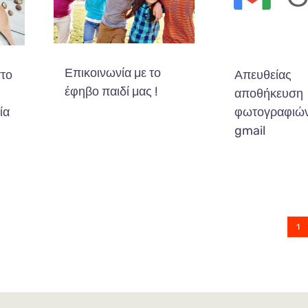
Επικοινωνία με το
στο
Απευθείας
έφηβο παιδί μας !
αποθήκευση
ία
φωτογραφιών
gmail
1