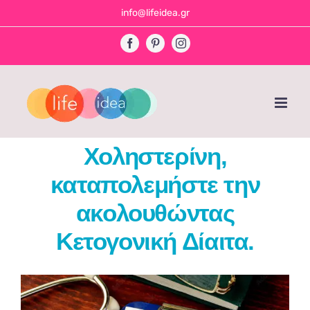
Skip
info@lifeidea.gr
to
Facebook
Pinterest
Instagram
content
Χοληστερίνη,
καταπολεμήστε την
ακολουθώντας
Κετογονική Δίαιτα.