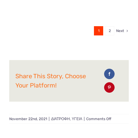
1
2
Next
Share This Story, Choose
Your Platform!
on
November 22nd, 2021
|
ΔΙΑΤΡΟΦΗ
,
ΥΓΕΙΑ
|
Comments Off
Χοληστερίνη,
καταπολεμήστε
την