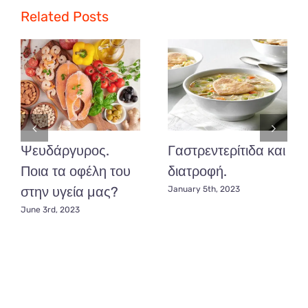
ακολουθώντας
Related Posts
Κετογονική
Δίαιτα.
Ψευδάργυρος.
Γαστρεντερίτιδα και
Ποια τα οφέλη του
διατροφή.
στην υγεία μας?
January 5th, 2023
June 3rd, 2023