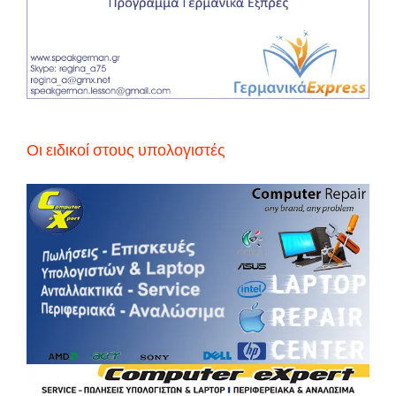
Οι ειδικοί στους υπολογιστές