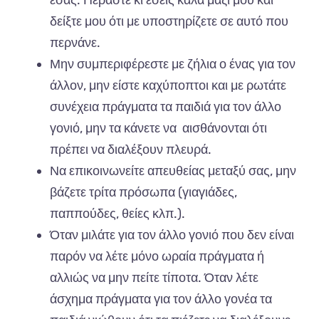
δείξτε μου ότι με υποστηρίζετε σε αυτό που
περνάνε.
Μην συμπεριφέρεστε με ζήλια ο ένας για τον
άλλον, μην είστε καχύποπτοι και με ρωτάτε
συνέχεια πράγματα τα παιδιά για τον άλλο
γονιό, μην τα κάνετε να αισθάνονται ότι
πρέπει να διαλέξουν πλευρά.
Να επικοινωνείτε απευθείας μεταξύ σας, μην
βάζετε τρίτα πρόσωπα (γιαγιάδες,
παππούδες, θείες κλπ.).
Όταν μιλάτε για τον άλλο γονιό που δεν είναι
παρόν να λέτε μόνο ωραία πράγματα ή
αλλιώς να μην πείτε τίποτα. Όταν λέτε
άσχημα πράγματα για τον άλλο γονέα τα