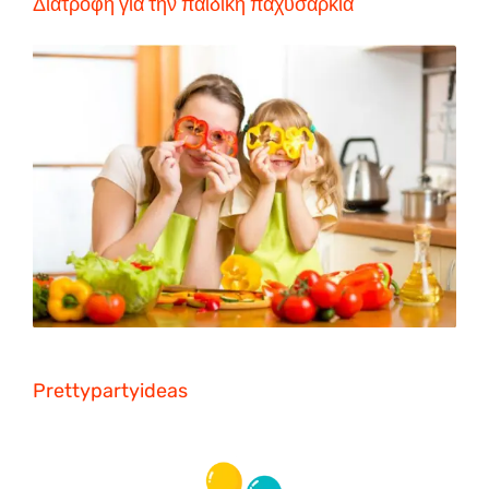
Διατροφή για την παιδική παχυσαρκία
Prettypartyideas