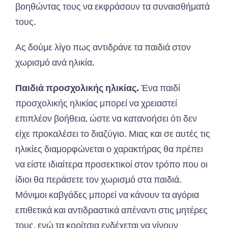
βοηθώντας τους να εκφράσουν τα συναισθήματά
τους.
Ας δούμε λίγο πως αντιδράνε τα παιδιά στον
χωρισμό ανά ηλικία.
Παιδιά προσχολικής ηλικίας.
Ένα παιδί
προσχολικής ηλικίας μπορεί να χρειαστεί
επιπλέον βοήθεια, ώστε να κατανοήσει ότι δεν
είχε προκαλέσει το διαζύγιο. Μιας και σε αυτές τις
ηλικίες διαμορφώνεται ο χαρακτήρας θα πρέπει
να είστε ιδιαίτερα προσεκτικοί στον τρόπο που οι
ίδιοι θα περάσετε τον χωρισμό στα παιδιά.
Μόνιμοι καβγάδες μπορεί να κάνουν τα αγόρια
επιθετικά και αντιδραστικά απέναντι στις μητέρες
τους, ενώ τα κορίτσια ενδέχεται να γίνουν