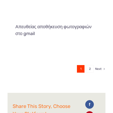
Απευθείας αποθήκευση φωτογραφιών
στο gmail
1
2
Next
Share This Story, Choose