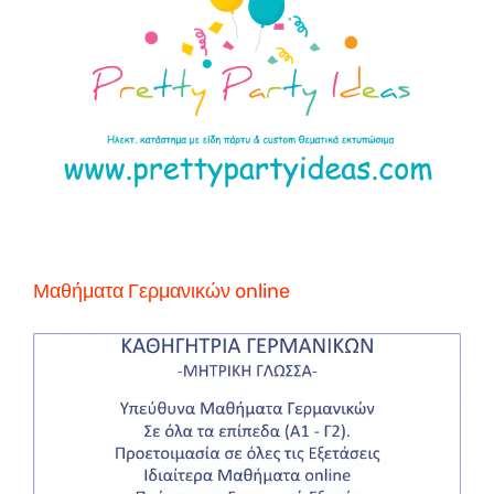
Μαθήματα Γερμανικών online