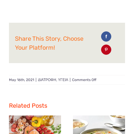
Share This Story, Choose
Your Platform!
on
May 16th, 2021
|
ΔΙΑΤΡΟΦΗ
,
ΥΓΕΙΑ
|
Comments Off
10
τρόποι
να
αυξήσετε
Related Posts
το
μεταβολισμός
σας…….