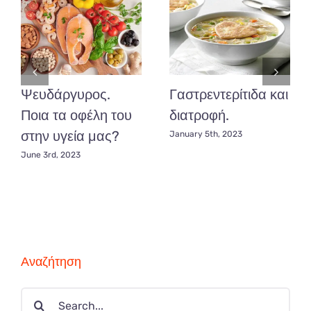
στη
διατροφή
σας.
Ψευδάργυρος.
Γαστρεντερίτιδα και
Ποια τα οφέλη του
διατροφή.
στην υγεία μας?
January 5th, 2023
June 3rd, 2023
Αναζήτηση
Search