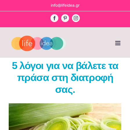
Skip
info@lifeidea.gr
to
Facebook
Pinterest
Instagram
content
5 λόγοι για να βάλετε τα
πράσα στη διατροφή
σας.