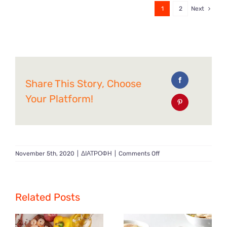
1
2
Next
Share This Story, Choose
Your Platform!
on
November 5th, 2020
|
ΔΙΑΤΡΟΦΗ
|
Comments Off
5
λόγοι
για
να
Related Posts
βάλετε
τα
πράσα