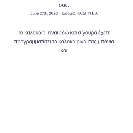
το
σας.
καλοκαίρι
June 27th, 2020
|
Epilogi2
,
ΠΑΙΔΙ
,
ΥΓΕΙΑ
Το καλοκαίρι είναι εδώ και σίγουρα έχετε
προγραμματίσει τα καλοκαιρινά σας μπάνια
και
ασκευή eshop με WordPress