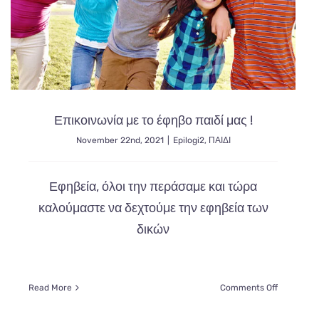
Επικοινωνία με το έφηβο παιδί μας !
November 22nd, 2021
|
Epilogi2
,
ΠΑΙΔΙ
Εφηβεία, όλοι την περάσαμε και τώρα
καλούμαστε να δεχτούμε την εφηβεία των
δικών
on
Read More
Comments Off
κή
Επικοινων
με