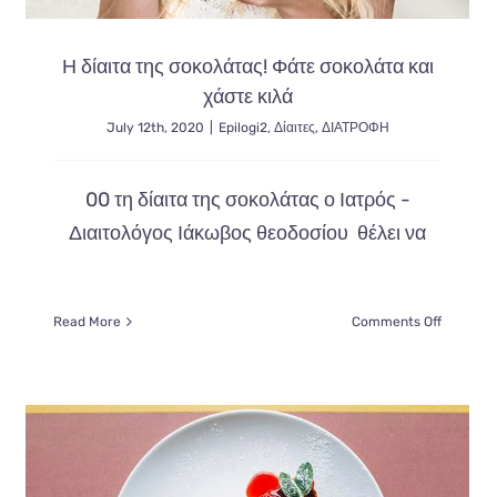
Η δίαιτα της σοκολάτας! Φάτε σοκολάτα και
χάστε κιλά
July 12th, 2020
|
Epilogi2
,
Δίαιτες
,
ΔΙΑΤΡΟΦΗ
00 τη δίαιτα της σοκολάτας ο Ιατρός -
Διαιτολόγος Ιάκωβος θεοδοσίου θέλει να
on
Read More
Comments Off
ρκία
Η
δίαιτα
της
σοκολάτα
Φάτε
νται
σοκολάτ
και