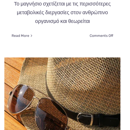
Το μαγνήσιο σχετίζεται με τις περισσότερες
μεταβολικές διεργασίες στον ανθρώπινο
οργανισμό και θεωρείται
on
Read More
Comments Off
κή
Πως
θα
καταλάβετ
ότι
έχετε
ο
έλλειψη
ία;
Μαγνησίο
και
σε
ποιες
τροφές
θα
το
βρείτε;