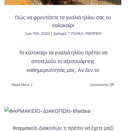
Πώς να φροντίσετε τα γυαλιά ηλίου σας το
καλοκαίρι
July 11th, 2020
|
Epilogi2
,
ΓΥΝΑΙΚΑ
,
ΟΜΟΡΦΙΑ
Το καλοκαίρι τα γυαλιά ηλίου πρέπει να
αποτελούν το αξεσουάρ της
καθημερινότητάς μας. Αν δεν το
on
Read More
Comments Off
Πώς
να
φροντίσετε
ς!
τα
γυαλιά
α
ηλίου
σας
Φαρμακείο Διακοπών τι πρέπει να έχετε μαζί