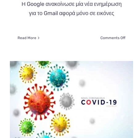
Η Google ανακοίνωσε μία νέα ενημέρωση
για το Gmail αφορά μόνο σε εικόνες
on
Read More
Comments Off
Απευθε
αποθήκ
φωτογρ
στο
gmail