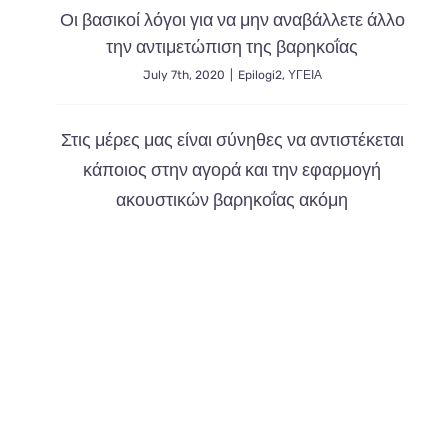
τι
Οι βασικοί λόγοι για να μην αναβάλλετε άλλο
πρέπει
να
την αντιμετώπιση της βαρηκοΐας
κάνουμε
July 7th, 2020
|
Epilogi2
,
ΥΓΕΙΑ
Στις μέρες μας είναι σύνηθες να αντιστέκεται
κάποιος στην αγορά και την εφαρμογή
ακουστικών βαρηκοΐας ακόμη
© Copyright 2012 -
2026 |