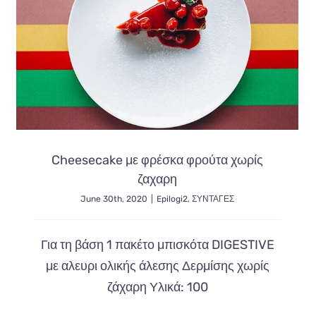
χάστε
κιλά
;
Cheesecake με φρέσκα φρούτα χωρίς
ζαχαρη
June 30th, 2020
|
Epilogi2
,
ΣΥΝΤΑΓΕΣ
Για τη βάση 1 πακέτο μπισκότα DIGESTIVE
με αλευρι ολικής άλεσης Δερμίσης χωρίς
ζάχαρη Υλικά: 100
 Avada Theme by
ThemeFusion
| All Rights Reserved | Powered by
Κατ