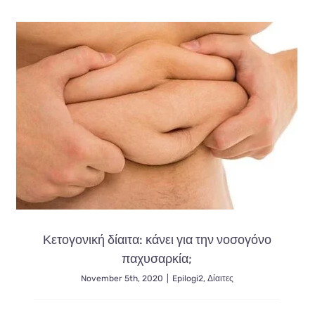
…..
στο
αδυνάτισ
και
η
δράση
της
στην
υγεία
μας.
Κετογονική δίαιτα: κάνει για την νοσογόνο
παχυσαρκία;
November 5th, 2020
|
Epilogi2
,
Δίαιτες