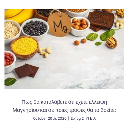
το
μα
έφηβο
παιδί
μας
!
Πως θα καταλάβετε ότι έχετε έλλειψη
Μαγνησίου και σε ποιες τροφές θα το βρείτε;
October 20th, 2020
|
Epilogi2
,
ΥΓΕΙΑ