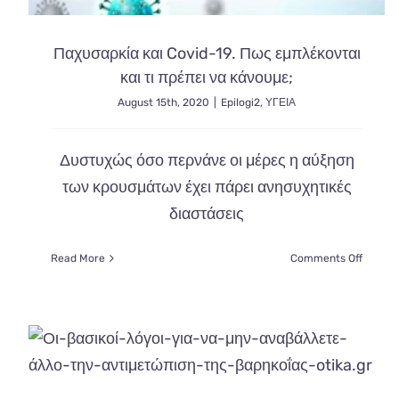
Παχυσαρκία και Covid-19. Πως εμπλέκονται
και τι πρέπει να κάνουμε;
August 15th, 2020
|
Epilogi2
,
ΥΓΕΙΑ
Δυστυχώς όσο περνάνε οι μέρες η αύξηση
των κρουσμάτων έχει πάρει ανησυχητικές
διαστάσεις
on
Read More
Comments Off
Παχυσα
και
Covid-
19.
Πως
εμπλέκο
και