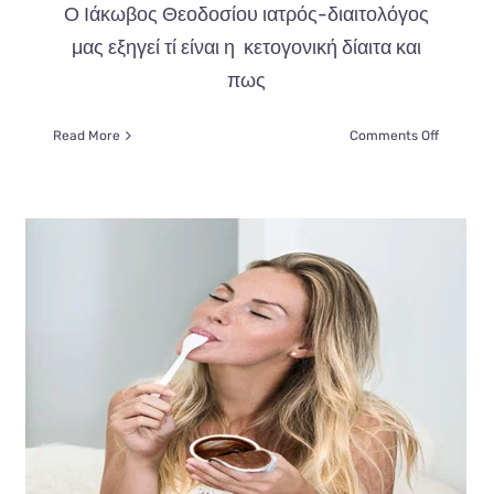
Ο Ιάκωβος Θεοδοσίου ιατρός-διαιτολόγος
μας εξηγεί τί είναι η κετογονική δίαιτα και
πως
on
Read More
Comments Off
ίας
Κετογονι
ευση
δίαιτα:
αφιών
κάνει
για
την
νοσογόν
παχυσαρκ