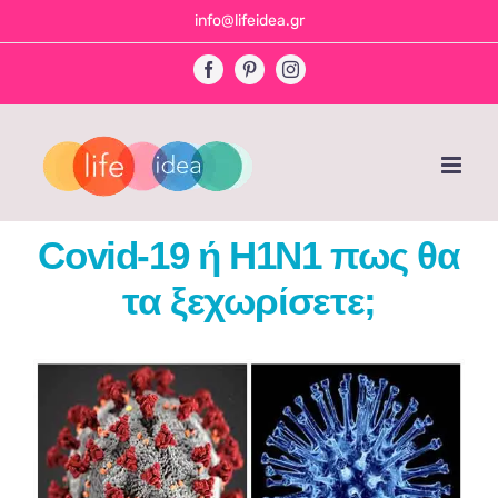
Skip
info@lifeidea.gr
to
Facebook
Pinterest
Instagram
content
Covid-19 ή H1N1 πως θα
τα ξεχωρίσετε;