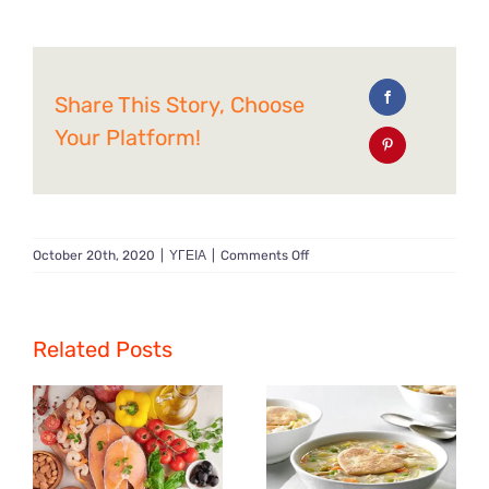
Share This Story, Choose
Your Platform!
on
October 20th, 2020
|
ΥΓΕΙΑ
|
Comments Off
Covid-
19
ή
H1N1
Related Posts
πως
θα
τα
ξεχωρίσετε;