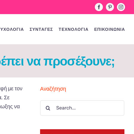
Facebook
Pinterest
Instag
ΥΧΟΛΟΓΙΑ
ΣΥΝΤΑΓΕΣ
ΤΕΧΝΟΛΟΓΙΑ
ΕΠΙΚΟΙΝΩΝΙΑ
ρέπει να προσέξουνε;
α
φή
με
τον
Αναζήτηση
α.
Σε
Search
μωξης
να
for: