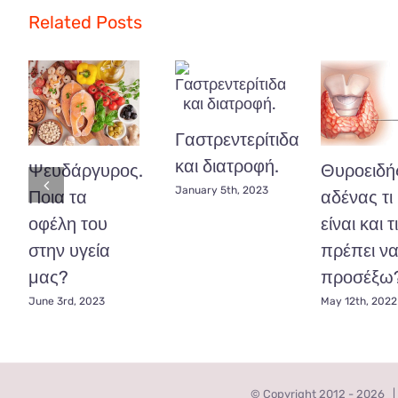
ασθενείς
Related Posts
με
Άσθμα
ή
ΧΑΠ
τι
πρέπει
Γαστρεντερίτιδα
να
προσέξουνε;
και διατροφή.
Ψευδάργυρος.
Θυροειδή
January 5th, 2023
Ποια τα
αδένας τι
οφέλη του
είναι και τι
στην υγεία
πρέπει ν
μας?
προσέξω
June 3rd, 2023
May 12th, 2022
© Copyright 2012 -
2026 |