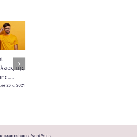
ι
Πόνος στον
ειας της
αυχένα; Που
Χοληστερίνη,
ης…..
οφείλετε;
καταπολεμήστε
er 23rd, 2021
November 4th, 2021
την
ακολουθώντας
Κετογονική
Δίαιτα.
November 22nd, 2021
ασκευή eshop με WordPress