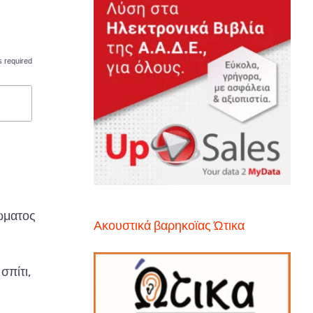
s required
ρώματος
Ακουστικά βαρηκοϊας Ώτικα
σπίτι,