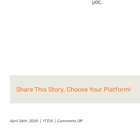
μας.
Share This Story, Choose Your Platform!
on
April 26th, 2020
|
ΥΓΕΙΑ
|
Comments Off
COVID-
19
και