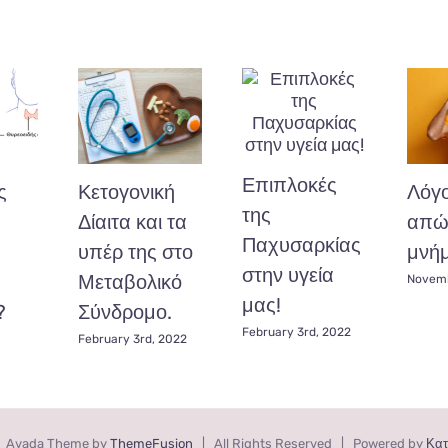
Επιπλοκές
ς
Κετογονική
Λόγο
της
Δίαιτα και τα
απώλ
Παχυσαρκίας
υπέρ της στο
μνήμ
στην υγεία
α
Μεταβολικό
Novemb
μας!
?
Σύνδρομο.
February 3rd, 2022
February 3rd, 2022
 Avada Theme by
ThemeFusion
| All Rights Reserved | Powered by
Κατ