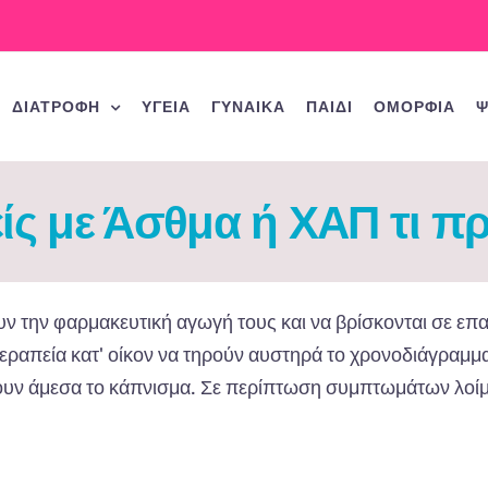
ΔΙΑΤΡΟΦΗ
ΥΓΕΙΑ
ΓΥΝΑΙΚΑ
ΠΑΙΔΙ
ΟΜΟΡΦΙΑ
Ψ
ίς με Άσθμα ή ΧΑΠ τι π
υν
την
φα
ρμ
α
κευτική
α
γωγή
τους
και να β
ρίσκοντ
αι
σε
επ
ερ
απ
εί
α κατ'
οίκον
να
τηρούν
α
υστηρά
το
χρονοδιάγρ
α
μμ
ουν
άμεσ
α
το
κά
π
νισμ
α.
Σε
π
ερί
π
τωση
συμ
π
τωμάτων
λοί