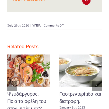
on
July 29th, 2020
|
ΥΓΕΙΑ
|
Comments Off
Covid-
19
ποια
η
Related Posts
σχέση
του
με
την
παχυσαρκία
και
γιατί
ανησυχεί
τους
Ψευδάργυρος.
Γαστρεντερίτιδα και
ειδικούς;
Ποια τα οφέλη του
διατροφή.
στην υγεία μας?
January 5th, 2023