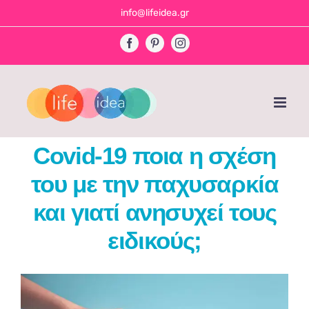
Skip
info@lifeidea.gr
to
Facebook
Pinterest
Instagram
content
Covid-19 ποια η σχέση
του με την παχυσαρκία
και γιατί ανησυχεί τους
ειδικούς;