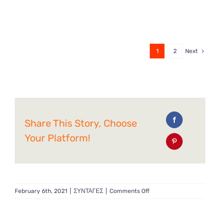
1
2
Next
Share This Story, Choose
Your Platform!
on
February 6th, 2021
|
ΣΥΝΤΑΓΕΣ
|
Comments Off
Pancakes
με