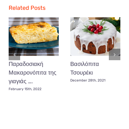
μπανάνα
και
Related Posts
μέλι!!!
Παραδοσιακή
Βασιλόπιτα
Μακαρονόπιτα της
Τσουρέκι
γιαγιάς ….
December 28th, 2021
February 15th, 2022