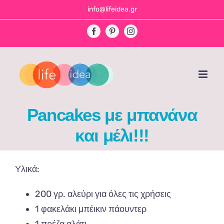
Skip
info@lifeidea.gr
to
Facebook
Pinterest
Instagram
content
Pancakes με μπανάνα
και μέλι!!!
Υλικά:
200 γρ. αλεύρι για όλες τις χρήσεις
1 φακελάκι μπέικιν πάουντερ
1 πρέζα αλάτι