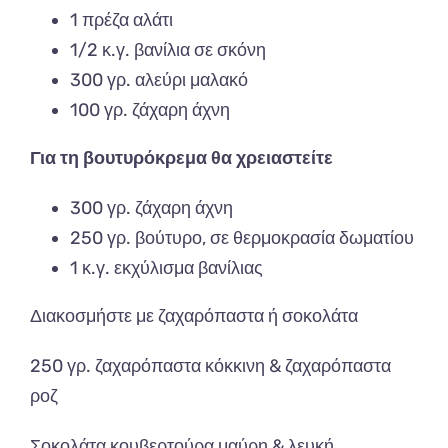
1 πρέζα αλάτι
1/2 κ.γ. βανίλια σε σκόνη
300 γρ. αλεύρι μαλακό
100 γρ. ζάχαρη άχνη
Για τη βουτυρόκρεμα θα χρειαστείτε
300 γρ. ζάχαρη άχνη
250 γρ. βούτυρο, σε θερμοκρασία δωματίου
1 κ.γ. εκχύλισμα βανίλιας
Διακοσμήστε με ζαχαρόπαστα ή σοκολάτα
250 γρ. ζαχαρόπαστα κόκκινη & ζαχαρόπαστα
ροζ
Σοκολάτα κουβερτούρα μαύρη & λευκή