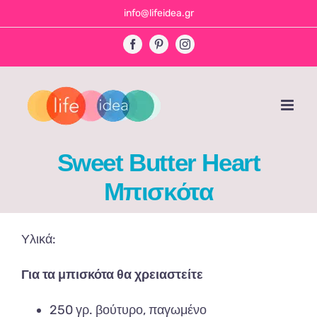
Skip
info@lifeidea.gr
to
Facebook
Pinterest
Instagram
content
Sweet Butter Heart
Μπισκότα
Υλικά:
Για τα μπισκότα θα χρειαστείτε
250 γρ. βούτυρο, παγωμένο