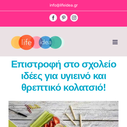
Skip
info@lifeidea.gr
to
Facebook
Pinterest
Instagram
content
Επιστροφή στο σχολείο
ιδέες για υγιεινό και
θρεπτικό κολατσιό!