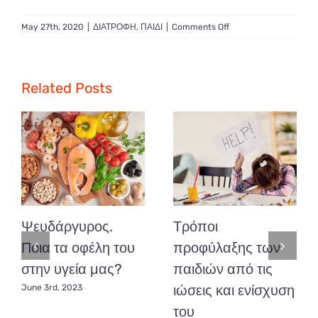
on
May 27th, 2020
|
ΔΙΑΤΡΟΦΗ
,
ΠΑΙΔΙ
|
Comments Off
Επιστροφή
στο
σχολείο
ιδέες
Related Posts
για
υγιεινό
και
θρεπτικό
κολατσιό!
Ψευδάργυρος.
Τρόποι
Ποια τα οφέλη του
προφύλαξης των
στην υγεία μας?
παιδιών από τις
ιώσεις και ενίσχυση
June 3rd, 2023
του