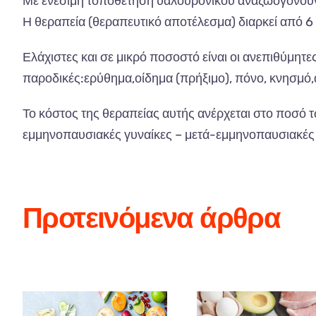
Με ενέσιμη τοποθέτηση υαλουρονικού αναζωογονούντα
Η θεραπεία (θεραπευτικό αποτέλεσμα) διαρκεί από 6 
Ελάχιστες και σε μικρό ποσοστό είναι οι ανεπιθύμητες
παροδικές:ερύθημα,οίδημα (πρήξιμο), πόνο, κνησμό
Το κόστος της θεραπείας αυτής ανέρχεται στο ποσό τ
εμμηνοπαυσιακές γυναίκες – μετά-εμμηνοπαυσιακές γ
Προτεινόμενα άρθρα