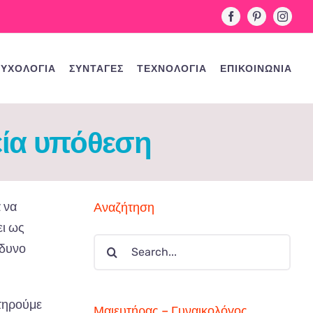
Facebook
Pinterest
Instag
ΥΧΟΛΟΓΙΑ
ΣΥΝΤΑΓΕΣ
ΤΕΧΝΟΛΟΓΙΑ
ΕΠΙΚΟΙΝΩΝΙΑ
εία υπόθεση
 να
Αναζήτηση
ει ως
Search
νδυνο
for:
ατηρούμε
Μαιευτήρας – Γυναικολόγος