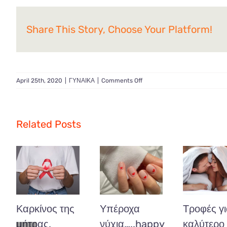
Share This Story, Choose Your Platform!
on
April 25th, 2020
|
ΓΥΝΑΙΚΑ
|
Comments Off
Θεραπεία
με
υαλουρονικό
–
Related Posts
Γυναικεία
υπόθεση
Καρκίνος της
Υπέροχα
Τροφές γ
μήτρας,
νύχια…..happy
καλύτερο