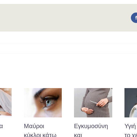
ια
Μαύροι
Εγκυμοσύνη
Υγιή
κύκλοι κάτω
και
το χ