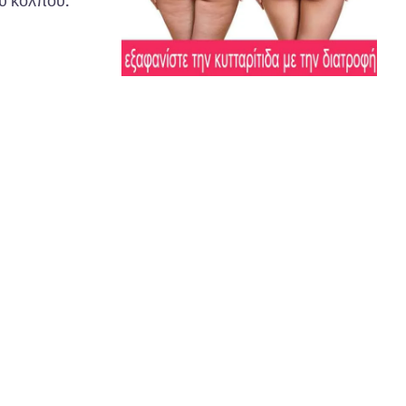
ου κόλπου.