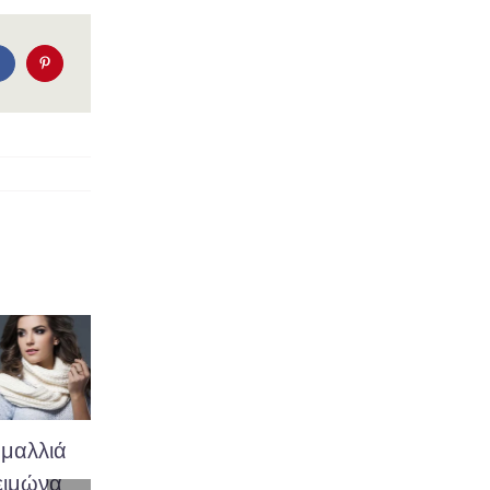
 μαλλιά
Περιποίηση
Θεραπεία
ειμώνα
και θεραπεία
Κερατίνης