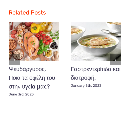
λόγοι
για
Related Posts
να
μην
αναβάλλετε
άλλο
την
αντιμετώπιση
της
βαρηκοΐας
Ψευδάργυρος.
Γαστρεντερίτιδα και
Ποια τα οφέλη του
διατροφή.
στην υγεία μας?
January 5th, 2023
June 3rd, 2023