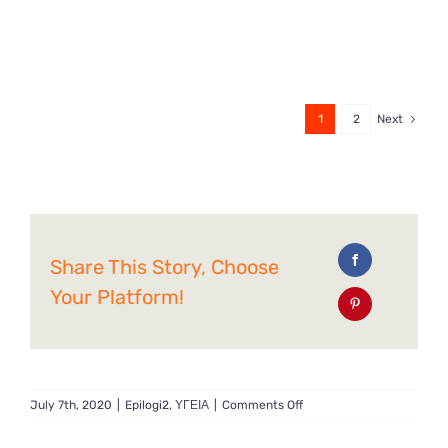
1
2
Next
Share This Story, Choose
Your Platform!
on
July 7th, 2020
|
Epilogi2
,
ΥΓΕΙΑ
|
Comments Off
Οι
βασικοί