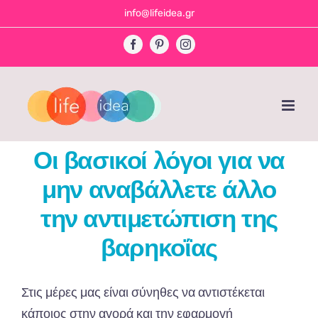
Skip
info@lifeidea.gr
to
Facebook
Pinterest
Instagram
content
Οι βασικοί λόγοι για να
μην αναβάλλετε άλλο
την αντιμετώπιση της
βαρηκοΐας
Στις μέρες μας είναι σύνηθες να αντιστέκεται
κάποιος στην αγορά και την εφαρμογή