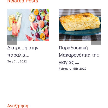
Related Posts
χωρίς
ζαχαρη
Διατροφή στην
Παραδοσιακή
παραλία…..
Μακαρονόπιτα της
γιαγιάς ….
July 7th, 2022
February 15th, 2022
Αναζήτηση