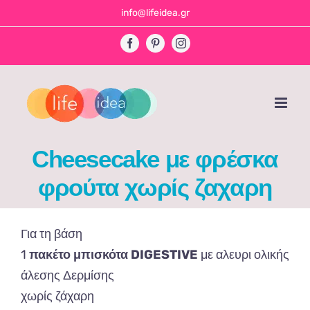
Skip
info@lifeidea.gr
to
Facebook
Pinterest
Instagram
content
Cheesecake με φρέσκα
φρούτα χωρίς ζαχαρη
Για τη βάση
1
πακέτο μπισκότα DIGESTIVE
με αλευρι ολικής
άλεσης Δερμίσης
χωρίς ζάχαρη