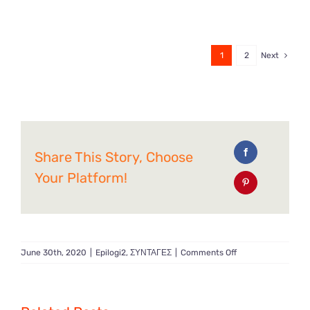
1
2
Next
Share This Story, Choose
Your Platform!
on
June 30th, 2020
|
Epilogi2
,
ΣΥΝΤΑΓΕΣ
|
Comments Off
Cheesecake
με
φρέσκα
φρούτα