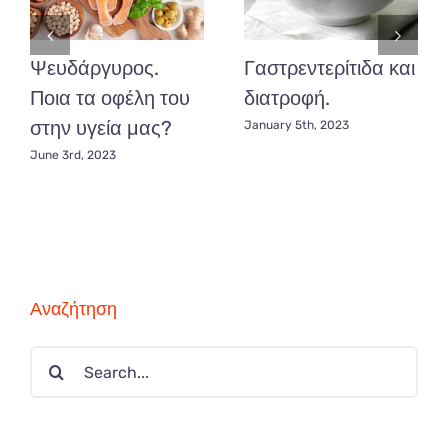
ευεξία!
Ψευδάργυρος.
Γαστρεντερίτιδα και
Ποια τα οφέλη του
διατροφή.
στην υγεία μας?
January 5th, 2023
June 3rd, 2023
Αναζήτηση
Search
for: