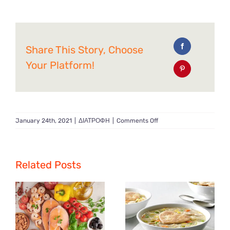
Share This Story, Choose
Your Platform!
on
January 24th, 2021
|
ΔΙΑΤΡΟΦΗ
|
Comments Off
Κανόνες
διατροφής
για
μια
Related Posts
νέα
ζωή
–
καλή
υγεία
και