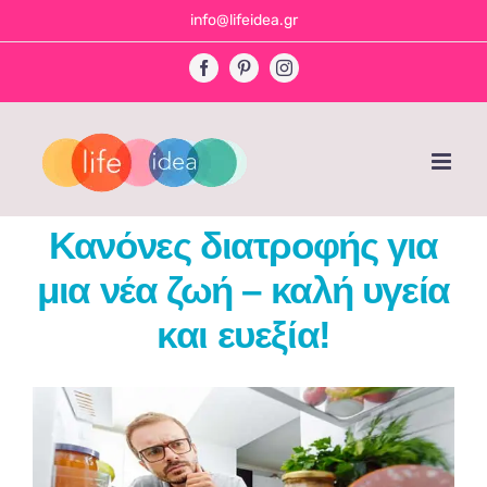
Skip
info@lifeidea.gr
to
Facebook
Pinterest
Instagram
content
Κανόνες διατροφής για
μια νέα ζωή – καλή υγεία
και ευεξία!