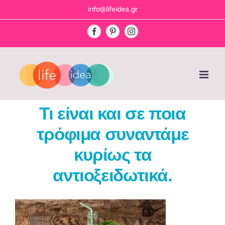
Skip
info@lifeidea.gr
to
Facebook
Pinterest
Instagram
content
Τι είναι και σε ποια
τρόφιμα συναντάμε
κυρίως τα
αντιοξειδωτικά.