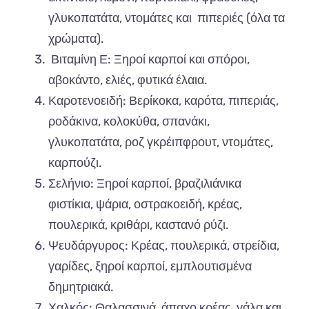
γλυκοπατάτα, ντομάτες και πιπεριές (όλα τα
χρώματα).
Βιταμίνη Ε: Ξηροί καρποί και σπόροι,
αβοκάντο, ελιές, φυτικά έλαια.
Καροτενοειδή: Βερίκοκα, καρότα, πιπεριάς,
ροδάκινα, κολοκύθα, σπανάκι,
γλυκοπατάτα, ροζ γκρέιπφρουτ, ντομάτες,
καρπούζι.
Σελήνιο: Ξηροί καρποί, βραζιλιάνικα
φιστίκια, ψάρια, οστρακοειδή, κρέας,
πουλερικά, κριθάρι, καστανό ρύζι.
Ψευδάργυρος: Κρέας, πουλερικά, στρείδια,
γαρίδες, ξηροί καρποί, εμπλουτισμένα
δημητριακά.
Χαλκός: Θαλασσινά, άπαχο κρέας, γάλα και