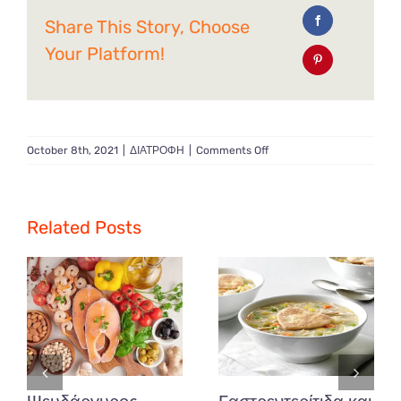
Share This Story, Choose
Your Platform!
on
October 8th, 2021
|
ΔΙΑΤΡΟΦΗ
|
Comments Off
Τι
είναι
και
σε
Related Posts
ποια
τρόφιμα
συναντάμε
κυρίως
τα
αντιοξειδωτικά.