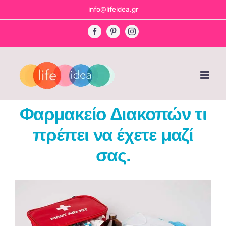
Skip
info@lifeidea.gr
to
Facebook
Pinterest
Instagram
content
Φαρμακείο Διακοπών τι
πρέπει να έχετε μαζί
σας.