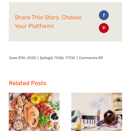
Share This Story, Choose
Your Platform!
on
June 27th, 2020
|
Epilogi2
,
ΠΑΙΔΙ
,
ΥΓΕΙΑ
|
Comments Off
Φαρμακείο
Διακοπών
τι
πρέπει
Related Posts
να
έχετε
μαζί
σας.