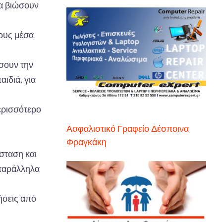
α β
ιώσουν
ους
μέσ
α
σουν
την
α
ιδιά
,
γι
α
ερισσότερο
Ασφαλιστικό Γραφείο Δέσποινα
Φραγκάκη
στ
α
ση
και
α
ράλληλ
α
ήσεις
από