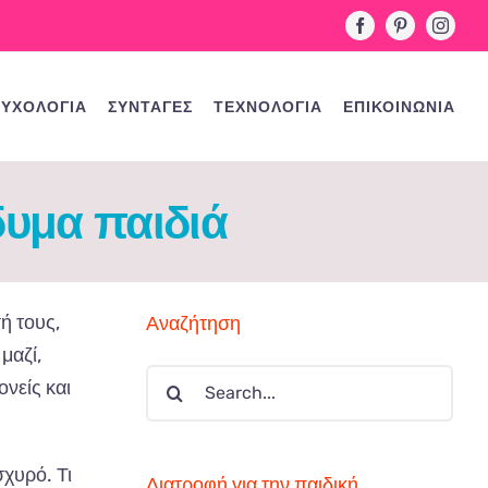
Facebook
Pinterest
Instag
ΥΧΟΛΟΓΙΑ
ΣΥΝΤΑΓΕΣ
ΤΕΧΝΟΛΟΓΙΑ
ΕΠΙΚΟΙΝΩΝΙΑ
δυμα παιδιά
ή τους,
Αναζήτηση
μαζί,
Search
νείς και
for:
σχυρό. Τι
Διατροφή για την παιδική