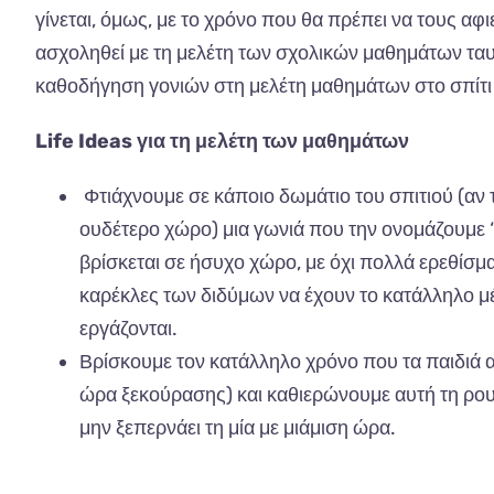
γίνεται, όμως, με το χρόνο που θα πρέπει να τους αφι
ασχοληθεί με τη μελέτη των σχολικών μαθημάτων ταυ
καθοδήγηση γονιών στη μελέτη μαθημάτων στο σπίτι 
Life Ideas για τη μελέτη των μαθημάτων
Φτιάχνουμε
σε
κά
π
οιο
δωμάτιο
του
σπ
ιτιού
(αν 
ουδέτερο
χώρο
)
μι
α
γωνιά
π
ου
την
ονομάζουμε
‘
β
ρίσκετ
αι
σε
ήσυχο
χώρο
,
με
όχι
π
ολλά
ερεθίσμ
κα
ρέκλες
των
διδύμων
να
έχουν
το
κα
τάλληλο
μ
εργάζοντ
αι.
Βρίσκουμε
τον
κα
τάλληλο
χρόνο
π
ου
τα πα
ιδιά
ώρ
α
ξεκούρ
α
σης
) και κα
θιερώνουμε
α
υτή
τη
ρου
μην
ξε
π
ερνάει
τη
μί
α
με
μιάμιση
ώρ
α.