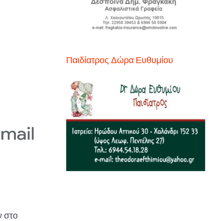
Παιδίατρος Δώρα Ευθυμίου
 στο