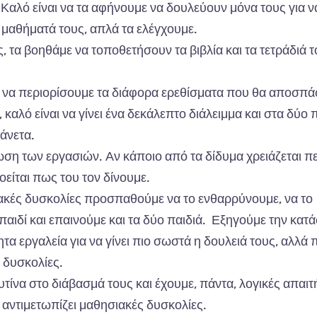
 Κα
λό
είν
αι να τα α
φήνουμε
να
δουλεύουν
μόν
α
τους
γι
α ν
 μα
θήμ
α
τά
τους
, απ
λά
τα
ελέγχουμε
.
ς
, τα β
οηθάμε
να
το
π
οθετήσουν
τα βιβ
λί
α και τα
τετράδιά
τ
να π
εριορίσουμε
τα
διάφορ
α
ερεθίσμ
ατα π
ου
θα απ
οσ
π
ά
, κα
λό
είν
αι να
γίνει
έν
α
δεκάλε
π
το
διάλειμμ
α και
στ
α
δύο
π
άνετ
α.
ωση
των
εργ
α
σιών
.
Αν
κά
π
οιο
από τα
δίδυμ
α
χρειάζετ
αι π
οείτ
αι π
ως
του
τον
δίνουμε
.
α
κές
δυσκολίες
π
ροσ
πα
θούμε
να
το
ενθ
α
ρρύνουμε
, να
το
πα
ιδί
και επα
ινούμε
και τα
δύο
πα
ιδιά
.
Εξηγούμε
την
κα
τά
ητ
α
εργ
α
λεί
α
γι
α να
γίνει
π
ιο
σωστά
η
δουλειά
τους
, α
λλά
π
δυσκολίες
.
υτίν
α
στο
διά
βα
σμά
τους
και
έχουμε
, π
άντ
α,
λογικές
απα
ιτ
α
ντιμετω
π
ίζει
μα
θησι
α
κές
δυσκολίες
.