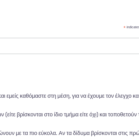
*
indicate
και
εμείς
κα
θόμ
α
στε
στη
μέση
,
γι
α να
έχουμε
τον
έλεγχο
κα
ων
(
είτε
β
ρίσκοντ
αι
στο
ίδιο
τμήμ
α
είτε
όχι
) και
το
π
οθετούν
ιώνουν
με
τα π
ιο
εύκολ
α.
Αν
τα
δίδυμ
α β
ρίσκοντ
αι
στις
π
ρώ