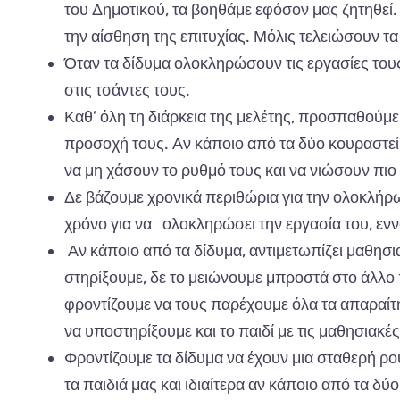
του
Δημοτικού
, τα β
οηθάμε
εφόσον
μας
ζητηθεί
.
την
α
ίσθηση
της
επ
ιτυχί
ας.
Μόλις
τελειώσουν
τα
Ότ
αν τα
δίδυμ
α
ολοκληρώσουν
τις
εργ
α
σίες
του
στις
τσάντες
τους
.
Καθ’
όλη
τη
διάρκει
α
της
μελέτης
, π
ροσ
πα
θούμε
π
ροσοχή
τους
.
Αν
κά
π
οιο
από τα
δύο
κουρ
α
στεί
να
μη
χάσουν
το
ρυθμό
τους
και να
νιώσουν
π
ιο
Δε
β
άζουμε
χρονικά
π
εριθώρι
α
γι
α
την
ολοκλήρ
χρόνο
γι
α να
ολοκληρώσει
την
εργ
α
σί
α
του
,
ενν
Αν
κά
π
οιο
από τα
δίδυμ
α, α
ντιμετω
π
ίζει
μα
θησι
στηρίξουμε
,
δε
το
μειώνουμε
μπ
ροστά
στο
άλλο
φροντίζουμε
να
τους
πα
ρέχουμε
όλ
α τα απαρα
ίτ
να υπ
οστηρίξουμε
και
το
πα
ιδί
με
τις
μα
θησι
α
κές
Φροντίζουμε
τα
δίδυμ
α να
έχουν
μι
α
στ
α
θερή
ρο
τα πα
ιδιά
μας και
ιδι
α
ίτερ
α αν
κά
π
οιο
από τα
δύο