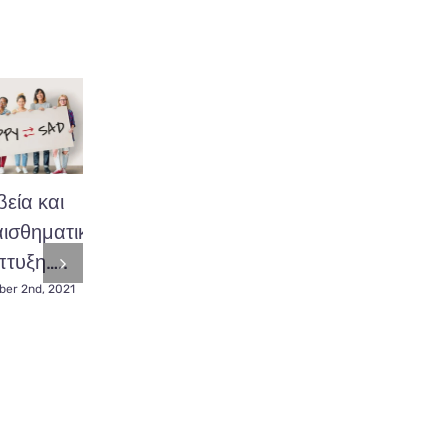
εία και
Εφηβεία,
Επικοινωνία
ισθηματική
σωματικές
με το έφηβο
τυξη…..
αλλαγές και
παιδί μας !
σεξουαλικότητα.
er 2nd, 2021
November 22nd, 2021
December 2nd, 2021