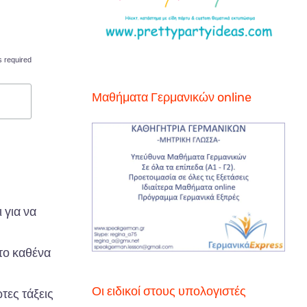
s required
Μαθήματα Γερμανικών online
ι
γι
α να
το
κα
θέν
α
Οι ειδικοί στους υπολογιστές
τες
τάξεις