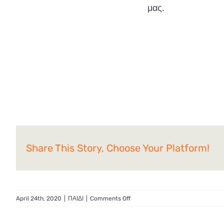
μας.
Share This Story, Choose Your Platform!
on
April 24th, 2020
|
ΠΑΙΔΙ
|
Comments Off
Μελέτη
μαθημάτων