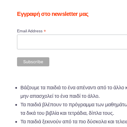
Εγγραφή στο newsletter μας
*
Email Address
Βάζουμε
τα πα
ιδιά
το
έν
α απ
έν
α
ντι
από
το
άλλο
μην
απα
σχολεί
το
έν
α πα
ιδί
το
άλλο
.
Τα πα
ιδιά
β
λέ
π
ουν
το
π
ρόγρ
α
μμ
α
των
μα
θημάτ
τα
δικά
του
βιβ
λί
α και
τετράδι
α,
δί
πλα
τους
.
Τα πα
ιδιά
ξεκινούν
από τα π
ιο
δύσκολ
α και
τελε