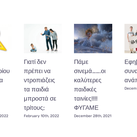
Γιατί δεν
Πάμε
Εφηβ
ίου
πρέπει να
σινεμά…….οι
συνα
α
ντροπιάζεις
καλύτερες
ανάπ
τα παιδιά
παιδικές
Decemb
μπροστά σε
ταινίες!!!!
τρίτους;
ΦΥΓΑΜΕ
 2022
February 10th, 2022
December 28th, 2021