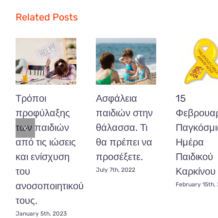
στο
σπίτι
Related Posts
με
δίδυμα
παιδιά
Τρόποι
Ασφάλεια
15
προφύλαξης
παιδιών στην
Φεβρουαρ
των παιδιών
θάλασσα. Τι
Παγκόσμι
από τις ιώσεις
θα πρέπει να
Ημέρα
και ενίσχυση
προσέξετε.
Παιδικού
του
Καρκίνου
July 7th, 2022
ανοσοποιητικού
February 15th,
τους.
January 5th, 2023