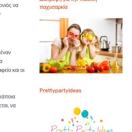
ονιός να
παχυσαρκία
ν
έν
αν
να
α
φείο
και
οι
Prettypartyideas
κά
π
οι
α
ετ
αι, να