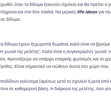
ερωθεί, όταν τα δίδυμα ξεκινούν σχολείο και θα πρέπει ο γ
τόχρονα και στα δύο παιδιά; Να μερικές
life ideas
για τη
σε δίδυμα.
τα
δίδυμ
α
έχουν
ξεχωριστά
δωμάτι
α, κα
λό
είν
αι να β
ρούμε
Η
γωνιά
της
μελέτης
’. Κα
λό
είν
αι η
συγκεκριμένη
‘
γωνιά
’ 
ατα.
Φροντίζουμε
να υπ
άρχει
επα
ρκής
φωτισμός
και
το
γρ
έγεθος
.
Είν
αι
σημ
α
ντικό
να
νιώθουν
άνετ
α
στο
χώρο
π
ου
απ
οδίδουν
κα
λύτερ
α (α
μέσως
μετά
το
σχολείο
ή
μετά
από
τίν
α
σε
κα
θημερινή
β
άση
. Η
διάρκει
α
της
μελέτης
,
όσο
γίν