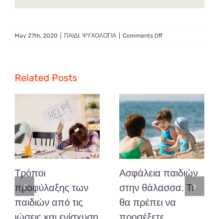
on
May 27th, 2020
|
ΠΑΙΔΙ
,
ΨΥΧΟΛΟΓΙΑ
|
Comments Off
Περιμένοντας
το
αδερφάκι!
Πως
Related Posts
θα
προετοιμάσουμε
το
έδαφος
;
Τρόποι
Ασφάλεια παιδιών
προφύλαξης των
στην θάλασσα. Τι
παιδιών από τις
θα πρέπει να
ιώσεις και ενίσχυση
προσέξετε.