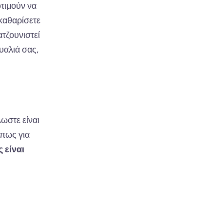
οτιμούν να
 καθαρίσετε
ατζουνιστεί
υαλιά σας,
λωστε είναι
όπως για
 είναι