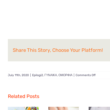
Share This Story, Choose Your Platform!
on
July 11th, 2020
|
Epilogi2
,
ΓΥΝΑΙΚΑ
,
ΟΜΟΡΦΙΑ
|
Comments Off
Πώς
να
φροντίσετε
τα
Related Posts
γυαλιά
ηλίου
σας