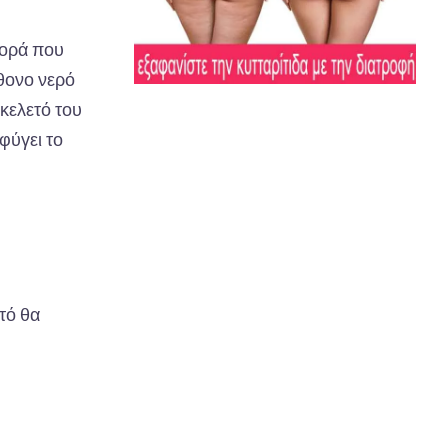
φορά που
φθονο νερό
σκελετό του
 φύγει το
τό θα