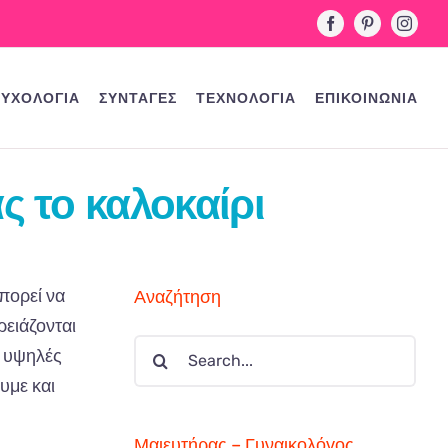
Facebook
Pinterest
Instag
ΥΧΟΛΟΓΙΑ
ΣΥΝΤΑΓΕΣ
ΤΕΧΝΟΛΟΓΙΑ
ΕΠΙΚΟΙΝΩΝΙΑ
ς το καλοκαίρι
πορεί να
Αναζήτηση
ρειάζονται
Search
ύ υψηλές
for:
υμε και
Μαιευτήρας – Γυναικολόγος