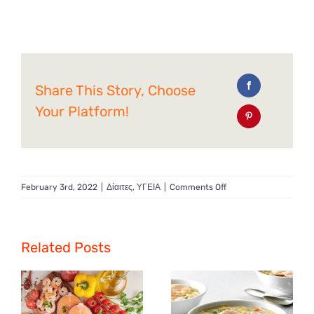
Share This Story, Choose
Your Platform!
on
February 3rd, 2022
|
Δίαιτες
,
ΥΓΕΙΑ
|
Comments Off
Κετογονική
Δίαιτα
και
τα
Related Posts
υπέρ
της
στο
Μεταβολικό
Σύνδρομο.