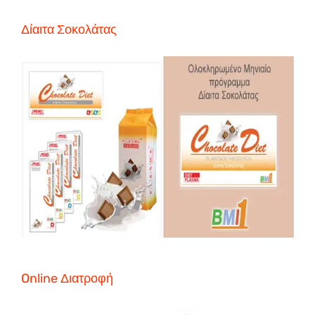
Δίαιτα Σοκολάτας
Online Διατροφή