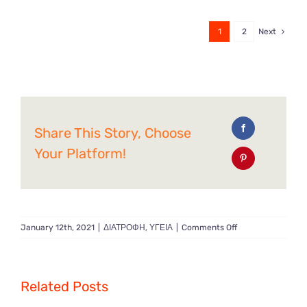
1
2
Next
Share This Story, Choose
Your Platform!
on
January 12th, 2021
|
ΔΙΑΤΡΟΦΗ
,
ΥΓΕΙΑ
|
Comments Off
Οστεοπόρωση
και
Διατροφή
.
Related Posts