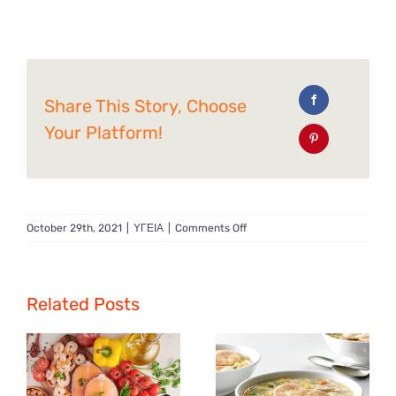
Share This Story, Choose
Your Platform!
on
October 29th, 2021
|
ΥΓΕΙΑ
|
Comments Off
Συμβουλές
για
την
ενίσχυση
Related Posts
του
ανοσοποιητικού
μας
συστήματος!