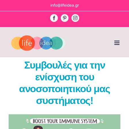
Skip
info@lifeidea.gr
to
Facebook
Pinterest
Instagram
content
Συμβουλές για την
ενίσχυση του
ανοσοποιητικού μας
συστήματος!