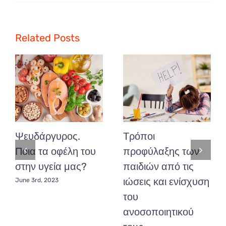
Υπάρχει
όριο
στην
κατανάλωση
Related Posts
γλυκών
από
τα
παιδιά;
Ψευδάργυρος.
Τρόποι
Ποια τα οφέλη του
προφύλαξης των
στην υγεία μας?
παιδιών από τις
ιώσεις και ενίσχυση
June 3rd, 2023
του
ανοσοποιητικού