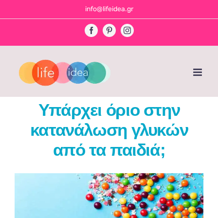
Skip
info@lifeidea.gr
to
Facebook
Pinterest
Instagram
content
Υπάρχει όριο στην
κατανάλωση γλυκών
από τα παιδιά;